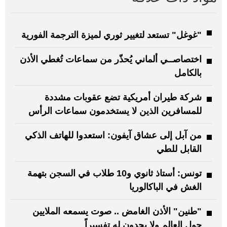
"غوغل" تستعد لتغيير ثوري لميزة الترجمة الفورية
اختصاصــي ألماني يُحذّر من سماعات تُغطي الأذن
بالكامل
شركة طيران أمريكية تضع عقوبات مشددة
للمسافرين الذين لا يستخدمون سماعات الرأس
من آبل إلى عشاق آيفون: استعدوا للهاتف الذكي
القابل للطي
تونس: أستاذ ثانوي و10 طلاب في السجن بتهمة
الغش في الباكالوريا
"طنين" الأذن الغامض .. صوت يسمعه الملايين
حول العالم ولا يجدون له تفسيراً