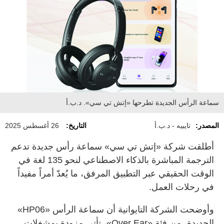
سماعة الرأس الجديدة تطرحها «إتش تي سي». د.ب.أ
المصدر:
تايبيه - د.ب.أ
التاريخ:
26 أغسطس 2025
أطلقت شركة «إتش تي سي» سماعة رأس جديدة تدعم
الترجمة المباشرة بالذكاء الاصطناعي لنحو 135 لغة في
الوقت الحقيقي عبر التطبيق المرفق، ما يُعدّ أمراً مفيداً
في رحلات العمل.
وأوضحت الشركة التايوانية أن سماعة الرأس «HP06»
الجديدة، من فئة «Over Ear»، تأتي مزودة بمشغلات