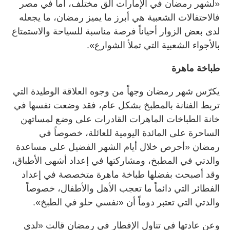
«لشهر رمضان في الإمارات ألق مختلف، أما في مصر
فالاحتفالات الشعبية هي أبرز ما يميز رمضان، ما يجعله
لدى بعض الزوار أحياناً فرصة مناسبة للسياحة والاستمتاع
بالأجواء الشعبية التي تملأ الشوارع».
طباخة ماهرة
يكرّس شهر رمضان وجهاً من وجوه العلاقة الوطيدة التي
تربط الفنانة بالمطبخ بشكل عام، فقد وضعت نفسها في
خانة الطباخات الماهرات القادرات على وضع لمساتهن
الساحرة على المائدة اليومية للعائلة، خصوصاً في
رمضان «أحرص خلال أيام الشهر الفضيل على مساعدة
والدتي في المطبخ، ومشاركتها في إعداد أشهى الأطباق،
وقد أصبحت بفضلها طباخة ماهرة متخصصة في إعداد
الفطائر التي دائماً ما تعجب الأهل والأطفال، خصوصاً
والدتي التي تعتبر دوماً أن «نفسي حلو في الطبخ».
وعن عادتها في تناول الإفطار في رمضان قالت «لدي