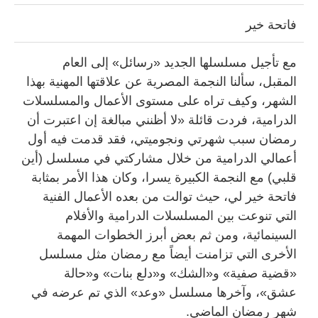
فاتحة خير
مع تأجيل مسلسلها الجديد «رسائل» إلى العام
المقبل، سألنا النجمة المصرية عن علاقتها المهنية بهذا
الشهر، وكيف تراه على مستوى الأعمال والمسلسلات
الدرامية، فردت قائلة «لا أظنني مبالغة إن اعتبرت أن
رمضان سبب شهرتي ونجوميتي، فقد قدمت فيه أول
أعمالي الدرامية من خلال مشاركتي في مسلسل (أين
قلبي) مع النجمة الكبيرة يسرا، وكان هذا الأمر بمثابة
فاتحة خير لي، حيث توالت من بعده الأعمال الفنية
التي تنوعت بين المسلسلات الدرامية والأفلام
السينمائية، ومن ثم بعض أبرز الخطوات المهمة
الأخرى التي تزامنت أيضاً مع رمضان مثل مسلسل
«قضية صفية» و«الشك» و«دلع بنات» و«حالة
عشق»، وآخرها مسلسل «وعد» الذي تم عرضه في
شهر رمضان الماضي.