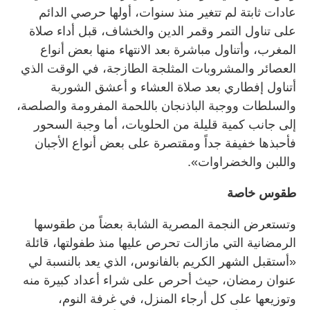
عادات ثابتة لم تتغير منذ سنوات، أولها حرصي الدائم
على تناول التمر وقمر الدين والخشاف، قبل أداء صلاة
المغرب، وأتناول مباشرة بعد الانتهاء منها بعض أنواع
العصائر والمشروبات المثلجة الطازجة، في الوقت الذي
أتناول إفطاري بعد صلاة العشاء و أعشق الشوربة
والسلطات ووجبة الباذنجان باللحمة المفرومة والصلصة،
إلى جانب كمية قليلة من الحلويات، أما وجبة السحور
فأحبذها خفيفة جداً ومقتصرة على بعض أنواع الأجبان
واللبن والخضراوات».
طقوس خاصة
وتستعرض النجمة المصرية الشابة بعضاً من طقوسها
الرمضانية التي مازالت تحرص عليها منذ طفولتها، قائلة
«أستقبل الشهر الكريم بالفانوس، الذي يعد بالنسبة لي
عنوان رمضان، حيث أحرص على شراء أعداد كبيرة منه
وتوزيعها على كل أرجاء المنزل، في غرفة النوم،