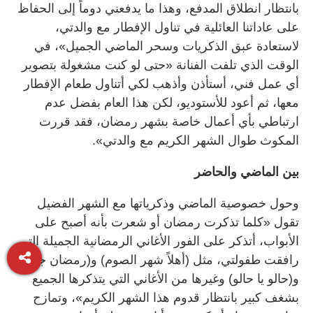
بانتظار انطلاق المدفع، وهذا ما يدفعني دوماً إلى الحفاظ
على عاداتنا العائلية في تناول الإفطار مع والدتي،
لاستعادة عبق الذكريات وسحر الماضي الجميل»، في
الوقت الذي تلفت الفنانة «حتى لو كنت مشغولة بتصوير
أي عمل فني، أستأذن وأذهب لكي أتناول طعام الإفطار
معها، ثم أعود للأستوديو، لكن هذا العام بفضل عدم
ارتباطي بأي أعمال خاصة بشهر رمضان، فقد قررت
المكوث طوال الشهر الكريم مع والدتي».
بين الماضي والحاضر
وحول خصوصية الماضي وذكرياتها مع الشهر الفضيل
تقول «كلما تذكرت رمضان أو شعرت بأنه أصبح على
الأبواب، أتذكر على الفور الأغاني الرمضانية الجميلة التي
رافقت طفولتي، مثل (أهلاً شهر الصوم) و(رمضان جانا)
و(حالو يا حالو) وغيرها من الأغاني التي يتذكرها الجميع
بشغف كبير بانتظار قدوم هذا الشهر الكريم»، وتمازح