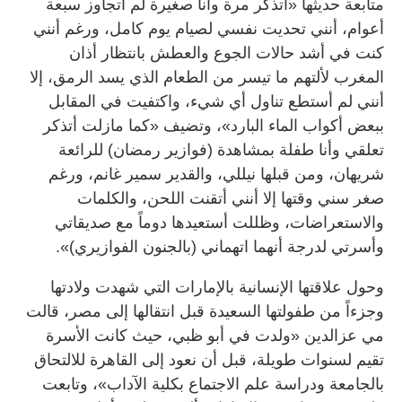
متابعة حديثها «أتذكر مرة وأنا صغيرة لم أتجاوز سبعة
أعوام، أنني تحديت نفسي لصيام يوم كامل، ورغم أنني
كنت في أشد حالات الجوع والعطش بانتظار أذان
المغرب لألتهم ما تيسر من الطعام الذي يسد الرمق، إلا
أنني لم أستطع تناول أي شيء، واكتفيت في المقابل
ببعض أكواب الماء البارد»، وتضيف «كما مازلت أتذكر
تعلقي وأنا طفلة بمشاهدة (فوازير رمضان) للرائعة
شريهان، ومن قبلها نيللي، والقدير سمير غانم، ورغم
صغر سني وقتها إلا أنني أتقنت اللحن، والكلمات
والاستعراضات، وظللت أستعيدها دوماً مع صديقاتي
وأسرتي لدرجة أنهما اتهماني (بالجنون الفوازيري)».
وحول علاقتها الإنسانية بالإمارات التي شهدت ولادتها
وجزءاً من طفولتها السعيدة قبل انتقالها إلى مصر، قالت
مي عزالدين «ولدت في أبو ظبي، حيث كانت الأسرة
تقيم لسنوات طويلة، قبل أن نعود إلى القاهرة للالتحاق
بالجامعة ودراسة علم الاجتماع بكلية الآداب»، وتابعت