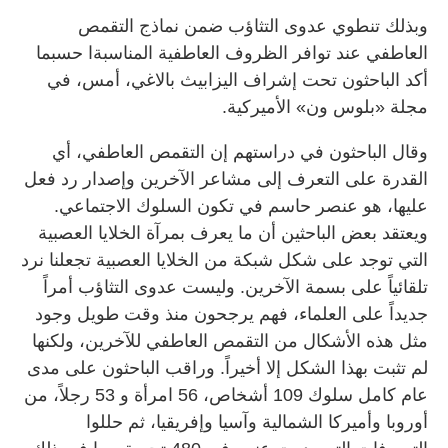
وبذلك تنطوي عدوى التثاؤب ضمن نماذج التقمص
العاطفي عند توافر الظروف العاطفية المناسبةا حسبما
أكد الباحثون تحت إشراف اليزابيث بالاغي، أمس، في
مجلة «بلوس ون» الأميركية.
وقال الباحثون في دراستهم إن التقمص العاطفي، أي
القدرة على التعرف إلى مشاعر الآخرين وإصدار رد فعل
عليها، هو عنصر حاسم في تكون السلوك الاجتماعي.
ويعتقد بعض الباحثين أن ما يعرف بمرآة الخلايا العصبية
التي توجد على شكل شبكة من الخلايا العصبية تجعلنا نرد
تلقائياً على بسمة الآخرين. وليست عدوى التثاؤب أمراً
جديداً على العلماء، فهم يرجحون منذ وقت طويل وجود
مثل هذه الأشكال من التقمص العاطفي للآخرين، ولكنها
لم تثبت بهذا الشكل إلا أخيراً. وراقب الباحثون على مدى
عام كامل سلوك 109 أشخاص، 56 امرأة و 53 رجلاً، من
أوروبا وأميركا الشمالية وآسيا وإفريقيا، ثم حللوا