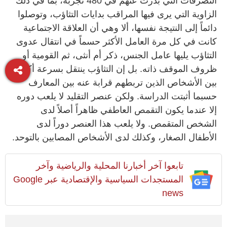
التصرفات التي بدرت عنهم في 480 تجربة، بما في ذلك
الزاوية التي يرى فيها المراقب بدايات التثاؤب، وتوصلوا
دائماً إلى النتيجة نفسها، ألا وهي أن العلاقة الاجتماعية
كانت في كل مرة العامل الأكثر حسماً في انتقال عدوى
التثاؤب يليها عامل الجنس، ذكر أم أنثى، ثم القومية أو
ظروف الموقف ذاته. بل إن التثاؤب ينتقل بسرعة أكبر
بين الأشخاص الذين تربطهم قرابة عنه بين المعارف
حسبما أثبتت الدراسة. ولكن عنصر التقليد لا يلعب دوره
إلا عندما يكون التقمص العاطفي ظاهراً أصلاً لدى
الشخص المتقمص. ولا يلعب هذا العنصر دوراً لدى
الأطفال الصغار، وكذلك لدى الأشخاص المصابين بالتوحد.
تابعوا آخر أخبارنا المحلية والرياضية وآخر
المستجدات السياسية والإقتصادية عبر Google
news