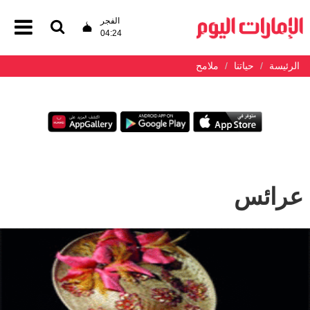
الفجر
04:24
الرئيسة
حياتنا
ملامح
عرائس