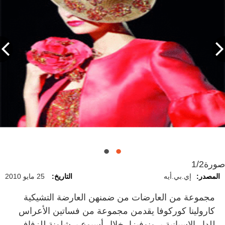
صورة
1/2
المصدر:
إي.بي.أيه
التاريخ:
25 مايو 2010
مجموعة من العارضات من ضمنهن العارضة التشيكية
كارولينا كوركوفا يقدمن مجموعة من فساتين الأعراس
للدار الإسبانية برونوفيزا، خلال أسبوع برشلونة للزفاف