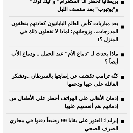
بريطانيا تحظر الـ"انستغرام" و"تيك توك"
و"يوتيوب" بعد منتصف الليل
بعد مباريات كأس العالم اليابانيون كعادتهم ينظفون
المدرجات.. وزوجاتهم: لماذا لا تفعلون ذلك في
المنزل ؟!
ماذا يحدث لـ "دماغ الأم" عند الحمل .. ودماغ الأب
أيضاً ؟
كنّة ترامب تكشف عن إصابتها بالسرطان ..وتشكر
العائلة على حبها ودعمها
إدمان الأهالي على الهواتف أخطر على الأطفال من
إدمانهم هم أنفسهم عليها
إيرلندا: العثور على بقايا 99 رضيعاً دفنوا في مجاري
الصرف الصحي