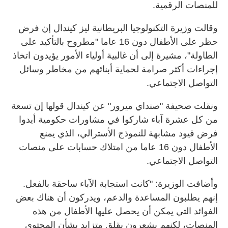
للمنصات الرقمية.
وقالت وزيرة التكنولوجيا البريطانية ليز كيندال إن فرض
حظر على الأطفال دون 16 عاما "مطروح بالتأكيد على
الطاولة"، مشيرة إلى أن غالبية أولياء الأمور يؤيدون اتخاذ
إجراءات أكثر صرامة لحماية أبنائهم من مخاطر وسائل
التواصل الاجتماعي.
ونقلت صحيفة "صنداي ميرور" عن كيندال قولها إن تسعة
من كل عشرة آباء شاركوا في مشاورات حكومية أيدوا
فرض قيود مشابهة للنموذج الأسترالي، الذي يمنع
الأطفال دون 16 عاما من امتلاك حسابات على منصات
التواصل الاجتماعي.
وأضافت الوزيرة: "كانت استجابة الآباء ساحقة بالفعل.
إنهم يطلبون المساعدة والدعم، ويدركون أن هناك بعض
الفوائد التي يمكن أن يحصل عليها الأطفال من هذه
المنصات، لكنهم يشعرون بقلق متزايد بشأن المحتوى