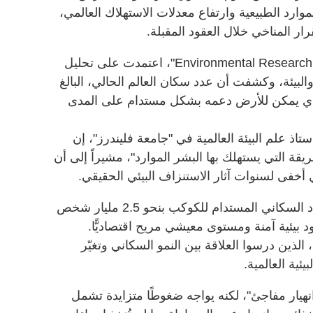
ارد الطبيعية وارتفاع معدلات الاستهلاك العالمي،
رار المناخي خلال العقود المقبلة.
الدراسة، التي نشرتها مجلة "Environmental Research Letters"، اعتمدت على تحليل
لسكان والبيئة، وكشفت أن عدد سكان العالم الحالي، البالغ
حد الذي يمكن للأرض دعمه بشكل مستدام على المدى
اذ علم البيئة العالمية في "جامعة فليندرز"، إن
يقة التي يستهلك بها البشر الموارد"، مشيراً إلى أن
 أخفى لسنوات آثار الاستنزاف البيئي الحقيقي.
وأضاف برادشو أن الدراسة تقدّر العدد السكاني المستدام للكوكب بنحو 2.5 مليار شخص
 بيئية آمنة ومستوى معيشي مريح اقتصاديًّا.
لذين درسوا العلاقة بين النمو السكاني وتغيّر
يئية العالمية.
"انهيار مفاجئ"، لكنه يواجه ضغوطًا متزايدة تشمل