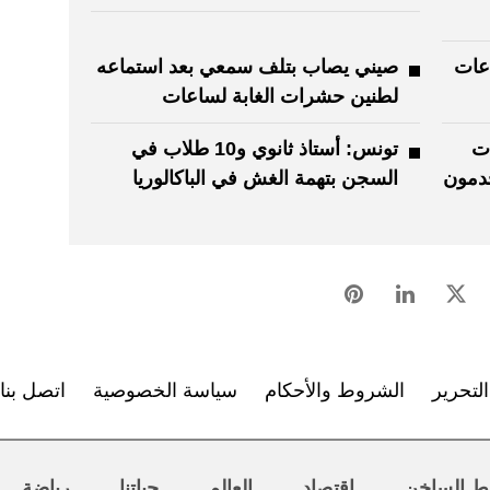
اعات
صيني يصاب بتلف سمعي بعد استماعه
لطنين حشرات الغابة لساعات
ت
تونس: أستاذ ثانوي و10 طلاب في
خدمون
السجن بتهمة الغش في الباكالوريا
لتحرير
الشروط والأحكام
سياسة الخصوصية
اتصل بنا
ط الساخن
اقتصاد
العالم
حياتنا
رياضة