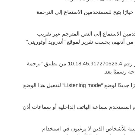
ارًا يتيح للمستخدمين الاستماع إلى الترجمة
دمين الاستماع إلى النص المترجم عبر تقريب
ن أذنهم، بحسب تقرير لموقع "أندرويد أوثوريتي"
ويجري اختبار هذه الميزة ضمن إصدار رقم 10.18.45.917270523.4 من تطبيق "ترجمة
ة رسميًا بعد.
وستضيف "غوغل" عبر هذه الميزة خيارًا جديدًا لوضع "Listening mode" لتفعيل هذا الوضع
م المستخدم سماعة الهاتف الداخلية أو سماعات أذن
سبة للأشخاص الذين لا يرغبون في استخدام