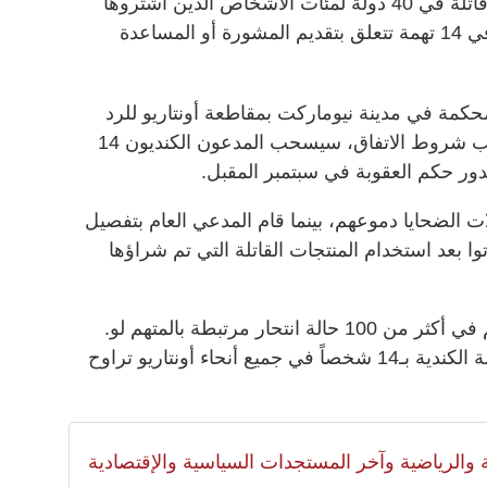
اعترف رجل كندي متهم ببيع منتجات قاتلة في 40 دولة لمئات الأشخاص الذين اشتروها
لإنهاء حياتهم، بالذنب أول من أمس، في 14 تهمة تتعلق بتقديم المشورة أو المساعدة
كمة في مدينة نيوماركت بمقاطعة أونتاريو للرد
على الاتهام بالاعتراف بالذنب. وبموجب شروط الاتفاق، سيسحب المدعون الكنديون 14
ور حكم العقوبة في سبتمبر المقبل.
 الضحايا دموعهم، بينما قام المدعي العام بتفصيل
ة لنحو 100 شخص ماتوا بعد استخدام المنتجات القاتلة التي تم شراؤها
وتحقق الشرطة في كندا وحول العالم في أكثر من 100 حالة انتحار مرتبطة بالمتهم لو.
وتتعلق التهم الموجهة إليه في المحكمة الكندية بـ14 شخصاً في جميع أنحاء أونتاريو تراوح
لية والرياضية وآخر المستجدات السياسية والإقتصادية