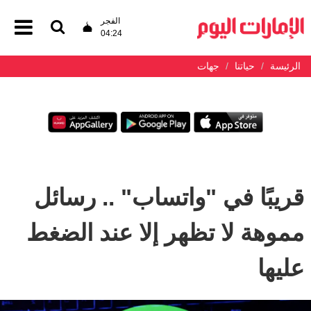
الفجر
04:24
الرئيسة
حياتنا
جهات
قريبًا في "واتساب" .. رسائل
مموهة لا تظهر إلا عند الضغط
عليها