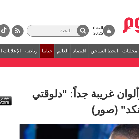
العشاء
20:25
محليات
الخط الساخن
اقتصاد
العالم
حياتنا
رياضة
الإعلانات ا
لوان غريبة جداً: "دلوقتي
لنكد" (صور)