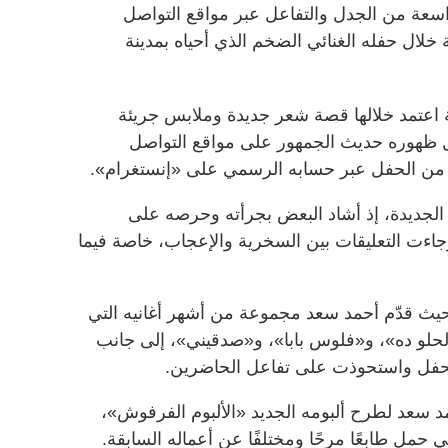
اسعة من الجدل والتفاعل عبر مواقع التواصل
 خلال حفله الغنائي الضخم الذي أحياه بمدينة
 اعتمد خلالها قصة شعر جديدة وملابس جريئة
عل ظهوره حديث الجمهور على مواقع التواصل
ا من الحفل عبر حسابه الرسمي على «إنستغرام».
 الجديدة، إذ أشاد البعض بجرأته وحرصه على
، وجاءت التعليقات بين السخرية والإعجاب، خاصة فيما
، حيث قدّم أحمد سعد مجموعة من أشهر أغانيه التي
الحلو ده»، و«فلوس بابا»، و«صدقيني»، إلى جانب
الحفل واستحوذت على تفاعل الحاضرين.
مد سعد لطرح ألبومه الجديد «الألبوم الفرفوش»،
 حمل طابعًا مرحًا ومختلفًا عن أعماله السابقة.