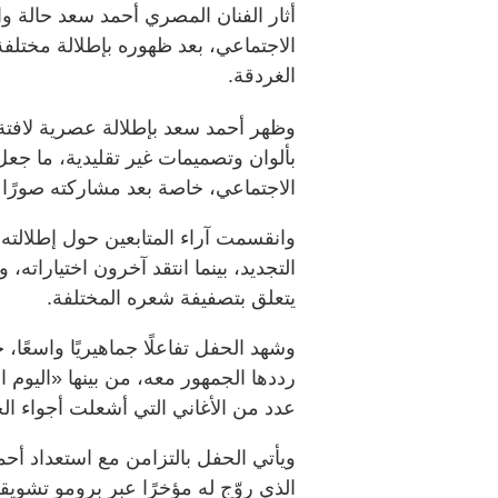
أثار الفنان المصري أحمد سعد حالة و
الاجتماعي، بعد ظهوره بإطلالة مختلفة
الغردقة.
وظهر أحمد سعد بإطلالة عصرية لافتة
بألوان وتصميمات غير تقليدية، ما ج
الاجتماعي، خاصة بعد مشاركته صورً
وانقسمت آراء المتابعين حول إطلالته
التجديد، بينما انتقد آخرون اختياراته
يتعلق بتصفيفة شعره المختلفة.
وشهد الحفل تفاعلًا جماهيريًا واسعًا
رددها الجمهور معه، من بينها «اليوم 
عدد من الأغاني التي أشعلت أجواء 
ويأتي الحفل بالتزامن مع استعداد أح
الذي روّج له مؤخرًا عبر برومو تشويقي