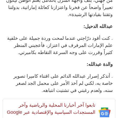
من جهتي، بلف واجهة المنزل بالكامل بعلم الوطن ليكون
تعبيراً واضحاً عن فخرنا واعتزازنا كعائلة إماراتية، بدولتنا
وثقتنا بقيادتها الرشيدة».
عبدالله الدحيل:
. كنت أقود درّاجتي عندما لمحت وردة جميلة على خلفية
علم الإمارات المرفرف في اعتزاز، فأعجبني المنظر
كثيراً وقررت على وجه السرعة التقاطه بكاميرتي.
والدة عبدالله:
. أتذكر إصرار عبدالله الدائم على اقتناء كاميرا تصوير
خاصة به، لكني لم آخذ الأمر على محمل الجد لصغر
سنه، ولعدم رغبتي في تشتيت انتباهه.
تابعوا آخر أخبارنا المحلية والرياضية وآخر
المستجدات السياسية والإقتصادية عبر Google