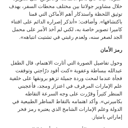
خلال مشاوير جولاتنا بين مختلف محطات السفر، بهدف
توثيق اللحظة واستذكار أهم الأماكن التي قمنا
باكتشافها». وأضافت: «أتذكر إصراره الدائم على اقتناء
كاميرا تصوير خاصة به، لكني لم آخذ الأمر على محمل
الجد لصغر سنه، ولعدم رغبتي في تشتيت انتباهه».
رمز الأمان
وحول تفاصيل الصورة التي أثارت الاهتمام، قال الطفل
عبدالله ببساطة وعفوية «كنت أقود درّاجتي وتوقفت
فجأة عندما لمحت وردة جميلة تزهو برونقها على خلفية
علم الإمارات المرفرف في اعتزاز ومجد، فأعجبني
المنظر كثيراً وقرّرت على وجه السرعة التقاطه
بكاميرتي». وأكد اهتمامه بالتقاط المناظر الطبيعية في
الدولة وعلم الإمارات الشامخ الذي يعتبره رمز فخر
إماراتي بامتياز.