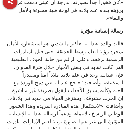
«كان فخوراً جداً بصورته، لدرجة أن عيني دمعت فرحاً
برؤيته يقدم علم بلاده في لوحة فنية مملوءة بالأمل
والنماء».
رسالة إنسانية مؤثرة
قالت والدة عبدالله: «أكثر ما شدني هو استشعاره للأمان
بمجرد رؤية العلم وسط الحديقة، حتى قبل المبادرات
الرسمية لرفعه، وعلى الرغم من حالة الخوف الطبيعية
التي كانت تنتابه في بعض الأحيان خلال فترة العدوان،
فإن عبدالله وجد في علم بلاده ملاذاً آمناً ومصدراً
للسكينة». وأضافت: «نجح عبدالله في دمج الوردة مع
العلم وكأنه يستبق الأحداث ليقول بطريقة غير مباشرة
إن الحرب ستتوقف وستزهر الحياة من جديد في بلادنا».
وأضافت: «لاستكمال هذه المبادرة الفريدة وهذا الشعور
الوطني الراسخ بالانتماء، ودعماً لرسالة عبدالله الإنسانية
المؤثرة التي عبر عنها بصورة بريئة لعلم الإمارات، بادرت