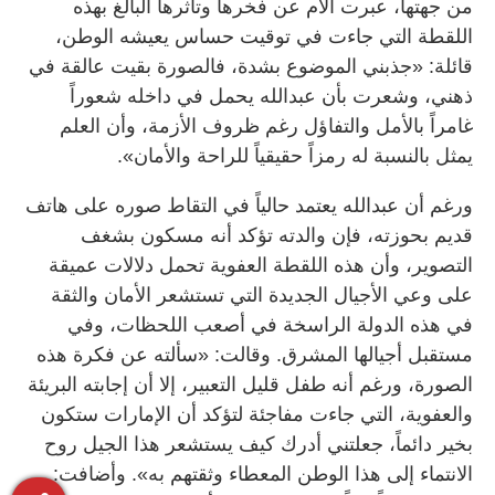
من جهتها، عبرت الأم عن فخرها وتأثرها البالغ بهذه
اللقطة التي جاءت في توقيت حساس يعيشه الوطن،
قائلة: «جذبني الموضوع بشدة، فالصورة بقيت عالقة في
ذهني، وشعرت بأن عبدالله يحمل في داخله شعوراً
غامراً بالأمل والتفاؤل رغم ظروف الأزمة، وأن العلم
يمثل بالنسبة له رمزاً حقيقياً للراحة والأمان».
ورغم أن عبدالله يعتمد حالياً في التقاط صوره على هاتف
قديم بحوزته، فإن والدته تؤكد أنه مسكون بشغف
التصوير، وأن هذه اللقطة العفوية تحمل دلالات عميقة
على وعي الأجيال الجديدة التي تستشعر الأمان والثقة
في هذه الدولة الراسخة في أصعب اللحظات، وفي
مستقبل أجيالها المشرق. وقالت: «سألته عن فكرة هذه
الصورة، ورغم أنه طفل قليل التعبير، إلا أن إجابته البريئة
والعفوية، التي جاءت مفاجئة لتؤكد أن الإمارات ستكون
بخير دائماً، جعلتني أدرك كيف يستشعر هذا الجيل روح
الانتماء إلى هذا الوطن المعطاء وثقتهم به». وأضافت: