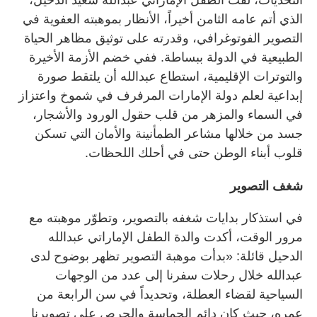
الذي أتم عامه الثامن أخيراً، الأنظار بموهبته العفوية في
التصوير الفوتوغرافي، وقدرته على توثيق مظاهر الحياة
الطبيعية في الدولة ببساطة. ففي خضم الأزمة الأخيرة
والتوترات الإقليمية، استطاع عبدالله أن يلتقط صورة
إبداعية لعلم دولة الإمارات المرفرف في شموخ واعتزاز
في السماء والمزهر من قلب حقول الورود والأشجار،
جسد من خلالها مشاعر الطمأنينة والأمان التي تسكن
قلوب أبناء الوطن حتى في أحلك اللحظات.
شغف التصوير
في استذكار بدايات شغفه بالتصوير، وتطوّر موهبته مع
مرور الوقت، أكدت والدة الطفل الإماراتي عبدالله
الدحيل قائلة: «بدأت موهبة التصوير تظهر بوضوح لدى
عبدالله خلال رحلات سفرنا إلى عدد من الوجهات
السياحية لقضاء العطلة، وتحديداً في سن الرابعة من
عمره، حيث كان دائم الحماسة والحرص على تصويرنا