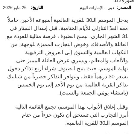
صورة
1/2
المصدر:
دبي - الإمارات اليوم
التاريخ:
26 مايو 2026
يدخل الموسم الـ30 للقرية العالمية أسبوعه الأخير، حاملاً
معه العدّ التنازلي للأيام الختامية، قبل إسدال الستار في
31 الشهر الجاري، ليمنح الضيوف فرصة مثالية للعودة مع
العائلة والأصدقاء، وخوض التجارب المميزة للوجهة، من
النكهات العالمية والتسوق إلى العروض الترفيهية
والألعاب والمعالم، ويسري عرض العائلة المميز حتى
نهاية الموسم، حيث يتيح للضيوف شراء أربع تذاكر دخول
بسعر 30 درهماً فقط، وتتوافر التذاكر حصرياً من شبابيك
تذاكر القرية العالمية من يوم الأحد إلى يوم الخميس
(باستثناء يومَي الجمعة والسبت).
وقبل إغلاق الأبواب لهذا الموسم، تجمع القائمة التالية
أبرز التجارب التي تستحق أن تكون جزءاً من ختام
الموسم الـ30 للقرية العالمية: