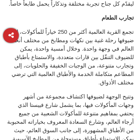
ليقدّم كل جناح تجربة مختلفة وتذكاراً يحمل طابعاً خاصاً.
تجارب الطعام
تجمع القرية العالمية أكثر من 250 خياراً للمأكولات، لتمنح
ضيوفها رحلة غنية بين نكهات ومطابخ من مختلف أنحاء
العالم في وجهة واحدة. وخلال أمسية واحدة، يمكن
للضيوف التنقّل بين قارات متعددة، والاستمتاع بأطباق
وتجارب متنوعة، من الوجبات الخفيفة والحلويات، إلى
المطاعم متكاملة الخدمة والأطباق العالمية التي ترضي
مختلف الأذواق.
وتتيح الوجهة لضيوفها اكتشاف مجموعة من أشهر
وجهات المأكولات فيها، بما يشمل شارع فييستا الذي
يحتفي بمفاهيم متنوعة للمأكولات الشعبية من جميع
أرجاء العالم، وشارع السعادة المعروف بخياراته المحبوبة
من الأطباق المشهورة، إلى جانب السوق العائم، حيث
يمكن الاستمتاع بأطباق مستوحاة من المطابخ الآسيوية