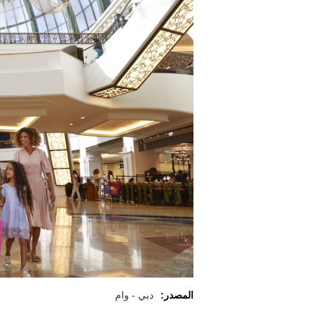
المصدر:
دبي - وام