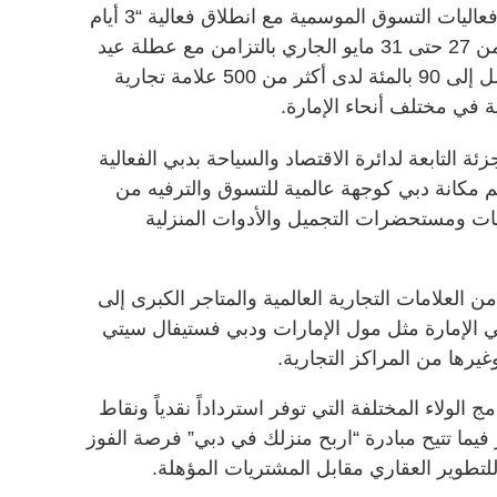
تستعد دبي لاستقبال واحدة من أبرز فعاليات التسوق الموسمية مع انطلاق فعالية “3 أيام
من التخفيضات الكبرى” خلال الفترة من 27 حتى 31 مايو الجاري بالتزامن مع عطلة عيد
الأضحى المبارك مقدمة حسومات تصل إلى 90 بالمئة لدى أكثر من 500 علامة تجارية
ة في مختلف أنحاء الإمارة.
 التابعة لدائرة الاقتصاد والسياحة بدبي الفعالية
 مكانة دبي كوجهة عالمية للتسوق والترفيه من
يات ومستحضرات التجميل والأدوات المنزلية
لعلامات التجارية العالمية والمتاجر الكبرى إلى
الإمارة مثل مول الإمارات ودبي فستيفال سيتي
ها من المراكز التجارية.
 الولاء المختلفة التي توفر استرداداً نقدياً ونقاط
ما تتيح مبادرة “اربح منزلك في دبي” فرصة الفوز
طوير العقاري مقابل المشتريات المؤهلة.