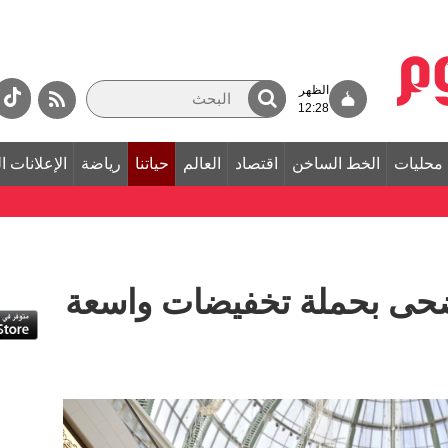
الظهر
12:28
محليات
الخط الساخن
اقتصاد
العالم
حياتنا
رياضة
الإعلانات ا
ضحى بحملة تخفيضات واسعة