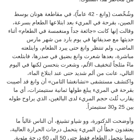
وشُخّصت (وانغ - 42 عاماً)، في مقاطعة هونان بوسط
الصين، بقرحة في المريء بعد ابتلاعها الطعام بسرعة،
وقالت إنها كانت «جائعة جداً ومنغمسة في الطعام» أثناء
حديثها مع صديقاتها في يوم بارد من شهر مارس
الماضي، ولم تنتظر وانغ حتى يبرد الطعام، وابتلعته
مباشرة، بعدها شعرت وانغ بضيق في صدرها، فابتلعت
ماءً مثلجاً لتخفيف الألم، وشعرت بتحسن لكنها في اليوم
التالي، عانت من ألم شديد حتى عند ابتلاع الماء،
واكتشف مستشفى «تشانغشا الثامن» أن وانغ قد أصيبت
بقرحة في المريء يبلغ طولها ثمانية سنتيمترات، أي ما
يقارب ثُلث حجم المريء لدى البالغين، الذي يراوح طوله
بين 25 و30 سنتيمتراً.
وأوضحت الدكتورة، وو شياو تشينغ، أن الناس غالباً ما
يعتقدون خطأً أن المريء يتحمل درجات الحرارة العالية،
بينما يتحمل الطعام فقط حتى 50 إلى 60 درجة مئوية.