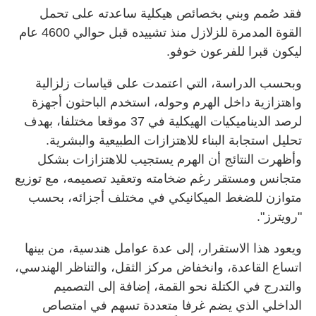
فقد صُمم وبني بخصائص هيكلية ساعدته على تحمل
القوة المدمرة للزلازل منذ تشييده قبل حوالي 4600 عام
ليكون قبرا للفرعون خوفو.
وبحسب الدراسة، التي اعتمدت على قياسات زلزالية
واهتزازية داخل الهرم وحوله، استخدم الباحثون أجهزة
لرصد الديناميكيات الهيكلية في 37 موقعا مختلفا، بهدف
تحليل استجابة البناء للاهتزازات الطبيعية والبشرية.
وأظهرت النتائج أن الهرم يستجيب للاهتزازات بشكل
متجانس ومستقر رغم ضخامته وتعقيد تصميمه، مع توزيع
متوازن للضغط الميكانيكي في مختلف أجزائه، بحسب
"رويترز".
ويعود هذا الاستقرار، إلى عدة عوامل هندسية، من بينها
اتساع القاعدة، وانخفاض مركز الثقل، والتناظر الهندسي،
والتدرج في الكتلة نحو القمة، إضافة إلى التصميم
الداخلي الذي يضم غرفا متعددة تسهم في امتصاص