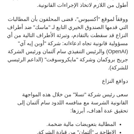
أطول من اللازم لاتخاذ الإجراءات القانونية.
ووفقاً لموقع "أكسيوس"، قضى المحلفون بأن المطالبات
التي قدمها الصندوق الخيري التابع لـ "ماسك" ضد أطراف
النزاع قد سقطت بالتقادم، وتبرئة الأطراف التالية من أي
مسؤولية قانونية تجاه ادعاءاته: شركة "أوبن إيه آي"
(
OpenAI
) والرئيس التنفيذي سام آلتمان ورئيس الشركة
جريج بروكمان وشركة "مايكروسوفت" (الداعم الرئيسي
للشركة).
دوافع النزاع
سعى رئيس شركة "تسلا" من خلال هذه المواجهة
القانونية الشرسة مع منافسه اللدود سام آلتمان إلى
تحقيق عدة أهداف، أبرزها:
المطالبة بتعويضات مالية ضخمة.
الإطاحة بـ "آلتمان" من قيادة الشركة.