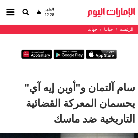
الظهر
12:28
الرئيسة
حياتنا
جهات
سام آلتمان و"أوبن إيه آي"
يحسمان المعركة القضائية
التاريخية ضد ماسك