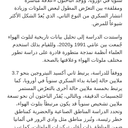
سنوياً في أوروبا، ووجد الباحثون «علاقة مباشرة
ومقلقة» بين التعرّض المطول لبعض الملوثات وزيادة
انتشار السكري من النوع الثاني، الذي يُعدّ الشكل الأكثر
شيوعاً للمرض.
واستندت الدراسة إلى تحليل بيانات تاريخية لتلوث الهواء
جُمعت بين عامَي 1991 و2020، وللقيام بذلك استخدم
العلماء أنظمة نمذجة متطورة قادرة على دراسة تطور
مختلف ملوثات الهواء وعلاقتها بالصحة.
ووفقاً للدراسة، يرتبط ثاني أكسيد النيتروجين بنحو 3.7
ملايين حالة إصابة بداء السكري سنوياً في أوروبا، كما
يرتبط بخمسة ملايين حالة أخرى بالتعرّض المستمر
للجسيمات الدقيقة، وبالتالي، يُقدّر الباحثون أن نحو تسعة
ملايين تشخيص سنوياً قد يكون مرتبطاً بتلوث الهواء،
وتحدد الدراسة المناطق الصناعية والحضرية كمناطق
خطر رئيسة، وتُبرز مناطق مثل وادي الرور في ألمانيا
ضمن المناطق ذات أعلى تركيزات الملوثات، كما تبرز