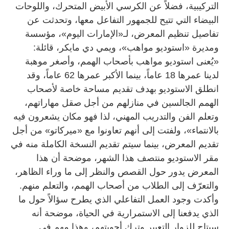
التركيبية، فضلاً عن الكرسي الأبيض المتحرك، واللوحات
البيضاء التي تتيح للجمهور التفاعل معها، وتحدثت عن
تفاصيل تنظيم المعرض، لـ«الإمارات اليوم»، مؤسسة
ومديرة «استوديو مواهب»، ويمي دي مايكر، قائلة:
«يُعنى استوديو مواهب بأصحاب الهمم، وأصغر موهبة
لدينا عمرها 18 عاماً، بينما الأكبر عمرها 62 عاماً، وقد
انطلق الاستوديو بهدف تقديم مساحة خاصة لأصحاب
الهمم الجالسين في منازلهم من أجل صقل مهاراتهم،
وتعلم الفن والتدريب المهني، لذا فهو مكان يشعرون فيه
بالانتماء»، ولفتت إلى أنهم تعاونوا مع «ميركاتو» من أجل
تقديم المعرض، بينما سيتم تقديم النسخة الكاملة منه في
مقر الاستوديو منتصف هذا الشهر، موضحة أن هذا
المعرض يدور حول القصص والنظر إلى ما وراء الظاهر،
والتعرّف إلى الطلاب من أصحاب الهمم، والتعلم منهم.
وأكدت وجود العمل التفاعلي الذي يطرح سؤالاً حول ما
الذي يدفعنا إلى الاستمرارية في الحياة، موضحة أنه
سيتاح للزوار التعبير وترك أجوبتهم، وهذا مهم في