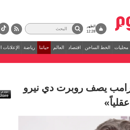
الظهر
12:28
محليات
الخط الساخن
اقتصاد
العالم
حياتنا
رياضة
الإعلانات ا
. ترامب يصف روبرت دي نيرو
قلياً»