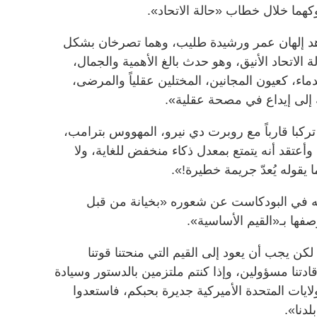
كهما خلال خطاب «حالة الاتحاد».
د إلهان عمر ورشيدة طليب، وهما تصرخان بشكل
الاتحاد الأنيق، وهو حدث بالغ الأهمية والجمال،
اء، كعيون المجانين، المختلين عقلياً والمرضى،
 إلى إيداع في مصحة عقلية».
كبا قارباً مع روبرت دي نيرو، المهووس بترامب،
عتقد أنه يتمتع بمعدل ذكاء منخفض للغاية، ولا
ا يقوله يُعدّ جريمة خطيرة!».
يثه في البودكاست عن شعوره «بخيانة من قبل
صفها بـ«القيم الأساسية».
لكن يجب أن يعود إلى القيم التي منحتنا قوتنا
 قادتنا مسؤولين، وإذا كنتم ملتزمين بالدستور وسيادة
ولايات المتحدة الأميركية جديرة بحبكم، فاستعدوا
لدنا».