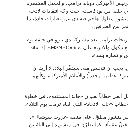
رئيس الأميركي دونالد ترامب، والممثل المخضرم
 حلقة من بودكاست، حيث وجّه انتقادات لاذعة
منشور مطوّل هاجم فيه دي نيرو بعبارات حادة، ما
تمر بين الطرفين.
ريحات ترامب بعد مشاركة دي نيرو في حلقة يوم
الاثنين من بودكاست «أفضل الناس مع نيكول والاس» على قناة «MSNBC»، إذ انتقد
 يجب أن نتخلص منه. سيدمِّر البلاد. لا أريد أن
يركا عظيمة مجدداً) والأعلام الأميركية، وكأنهم
بل ألقى خطاباً بعنوان «حالة المستنقع»، في خطوة
ب «حالة الاتحاد» الذي ألقاه ترمب يوم الثلاثاء.
ء، عبر منشور مطوّل على منصة «تروث سوشيال»،
ّ عقلياً». كما تطرّق في منشوره إلى النائبتين