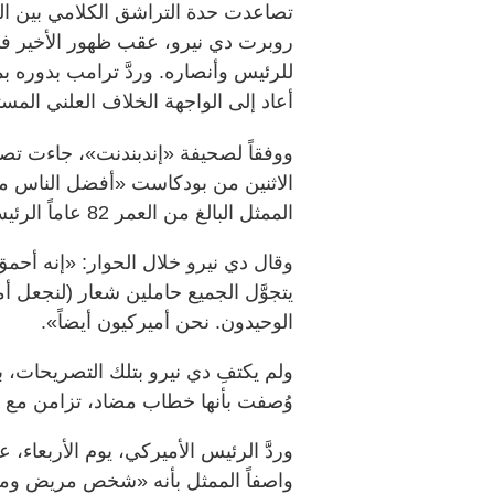
تصاعدت حدة التراشق الكلامي بين ال
روبرت دي نيرو، عقب ظهور الأخير في
للرئيس وأنصاره. وردَّ ترامب بدوره ب
أعاد إلى الواجهة الخلاف العلني المس
ووفقاً لصحيفة «إندبندنت»، جاءت تص
الممثل البالغ من العمر 82 عاماً الرئيس وأنصاره بشدة.
وقال دي نيرو خلال الحوار: «إنه أحمق.
يتجوَّل الجميع حاملين شعار (لنجعل أم
الوحيدون. نحن أميركيون أيضاً».
ولم يكتفِ دي نيرو بتلك التصريحات، 
وُصفت بأنها خطاب مضاد، تزامن مع خطا
وردَّ الرئيس الأميركي، يوم الأربعا
واصفاً الممثل بأنه «شخص مريض ومختل