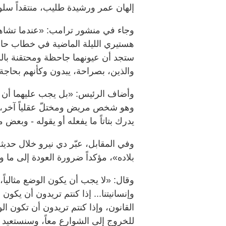
إلهان عمر ورشيدة طليب، منتقداً سلو
وجاء في منشور ترامب: «عندما تشاه
هستيري الليلة الماضية في خطاب حالة 
ستجد أن عيونهما جاحظة ومحتقنة بالدم
والذين، بصراحة، يبدون وكأنهم بحاجة
وأضاف الرئيس: «بل يجب عليهما أن تر
وهو شخص مريض ومختلّ عقلياً آخر، وأ
يدرك بتاتاً ما يفعله أو يقوله - وبعض م
وفي المقابل، عبّر دي نيرو خلال حد
بلاده»، مؤكداً ضرورة العودة إلى ما و
وقال: «لا يجب أن يكون الوضع مثالياً، 
وإنسانيتنا... إذا كنتم تريدون أن يكون
القانون، وإذا كنتم تريدون أن تكون ال
للخروج إلى الشوارع معاً، وسنستعيد ب