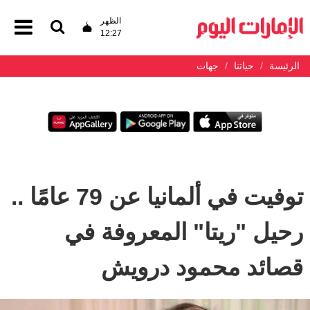
الظهر
12:27
الرئيسة
حياتنا
جهات
توفيت في ألمانيا عن 79 عامًا ..
رحيل "ريتا" المعروفة في
قصائد محمود درويش