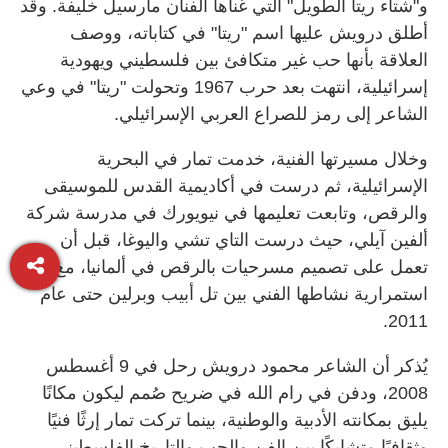
و"شتاء ريتا الطويل" التي غناها الفنان مارسيل خليفة. وقد
أطلق درويش عليها اسم "ريتا" في كتاباته، ووصف
العلاقة بأنها حب غير متكافئ بين فلسطيني ويهودية
إسرائيلية، انتهت بعد حرب 1967 وتحولت "ريتا" في وعي
الشاعر إلى رمز للصراع العربي الإسرائيلي.
وخلال مسيرتها الفنية، خدمت تمار في البحرية
الإسرائيلية، ثم درست في أكاديمية القدس للموسيقى
والرقص، وتابعت تعليمها في نيويورك في مدرسة شركة
ألفين آيلي، حيث درست التاي تشي واليوغا، قبل أن
تعمل على تصميم مسرحيات بالرقص في ألمانيا، مع
استمرارية نشاطها الفني بين تل أبيب وبرلين حتى عام
2011.
يُذكر أن الشاعر محمود درويش رحل في 9 أغسطس
2008، ودفن في رام الله في ضريح صُمم ليكون مكانًا
يليق بمكانته الأدبية والوطنية، بينما تركت تمار إرثًا فنيًا
وثقافيًا متشابكًا بين الفن والحب والتاريخ الفلسطيني-