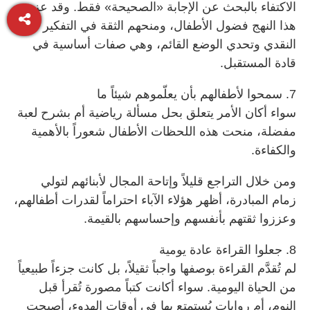
الاكتفاء بالبحث عن الإجابة «الصحيحة» فقط. وقد عزز
هذا النهج فضول الأطفال، ومنحهم الثقة في التفكير
النقدي وتحدي الوضع القائم، وهي صفات أساسية في
قادة المستقبل.
7. سمحوا لأطفالهم بأن يعلّموهم شيئاً ما
سواء أكان الأمر يتعلق بحل مسألة رياضية أم بشرح لعبة
مفضلة، منحت هذه اللحظات الأطفال شعوراً بالأهمية
والكفاءة.
ومن خلال التراجع قليلاً وإتاحة المجال لأبنائهم لتولي
زمام المبادرة، أظهر هؤلاء الآباء احتراماً لقدرات أطفالهم،
وعززوا ثقتهم بأنفسهم وإحساسهم بالقيمة.
8. جعلوا القراءة عادة يومية
لم تُقدَّم القراءة بوصفها واجباً ثقيلاً، بل كانت جزءاً طبيعياً
من الحياة اليومية. سواء أكانت كتباً مصورة تُقرأ قبل
النوم، أم روايات يُستمتع بها في أوقات الهدوء، أصبحت