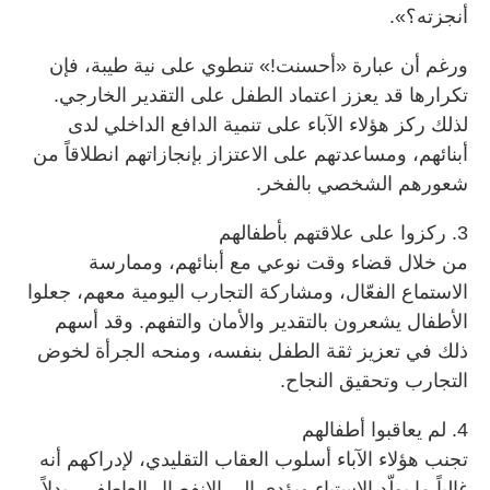
أنجزته؟».
ورغم أن عبارة «أحسنت!» تنطوي على نية طيبة، فإن
تكرارها قد يعزز اعتماد الطفل على التقدير الخارجي.
لذلك ركز هؤلاء الآباء على تنمية الدافع الداخلي لدى
أبنائهم، ومساعدتهم على الاعتزاز بإنجازاتهم انطلاقاً من
شعورهم الشخصي بالفخر.
3. ركزوا على علاقتهم بأطفالهم
من خلال قضاء وقت نوعي مع أبنائهم، وممارسة
الاستماع الفعّال، ومشاركة التجارب اليومية معهم، جعلوا
الأطفال يشعرون بالتقدير والأمان والتفهم. وقد أسهم
ذلك في تعزيز ثقة الطفل بنفسه، ومنحه الجرأة لخوض
التجارب وتحقيق النجاح.
4. لم يعاقبوا أطفالهم
تجنب هؤلاء الآباء أسلوب العقاب التقليدي، لإدراكهم أنه
غالباً ما يولّد الاستياء ويؤدي إلى الانفصال العاطفي، بدلاً