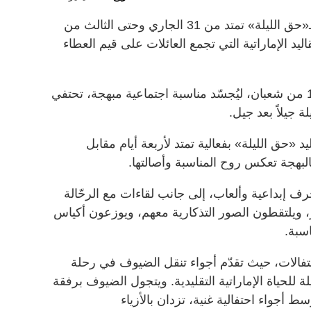
تقدّم القرية العالمية تجربة استثنائية لـ«حق الليلة» تمتد من 31 الجاري وحتى الثالث من
اليد الإماراتية التي تجمع العائلات على قيم العطاء
ويأتي هذا الاحتفال تزامناً مع ليلة الـ15 من شعبان، ليُجسّد مناسبة اجتماعية مبهجة، تحتفي
 جيلاً بعد جيل.
د «حق الليلة» بفعالية تمتد لأربعة أيام مقابل
البهجة تعكس روح المناسبة وأصالتها.
 إبداعية وألعاب، إلى جانب لقاءات مع الرحّالة
 ويلتقطون الصور التذكارية معهم، ويوزعون أكياس
اسبة.
احتفالات، حيث تقدّم أجواء تنقل الضيوف في رحلة
للحياة الإماراتية التقليدية. ويتجول الضيوف برفقة
ط أجواء احتفالية غنية، تزدان بالأزياء