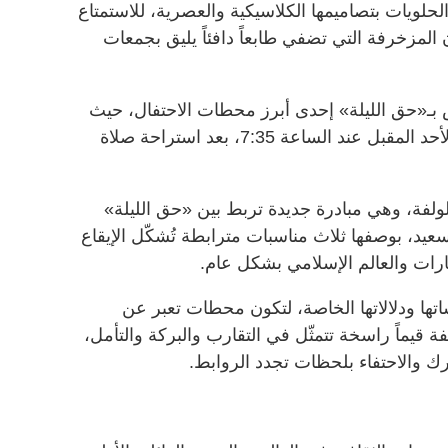
حلويات بتصاميمها الكلاسيكية والعصرية، للاستمتاع
 المزخرفة التي تضفي طابعاً دافئاً يليق بجمعات
بـ«حق الليلة» إحدى أبرز محطات الاحتفال، حيث
ستضيء سماء القرية العالمية مساء الأحد المقبل عند الساعة 7:35، بعد استراحة صلاة
لفة، وهي مبادرة جديدة تربط بين «حق الليلة»
يد، بوصفها ثلاث مناسبات مترابطة تُشكّل الإيقاع
ارات والعالم الإسلامي بشكل عام.
ها ودلالاتها الخاصة، لتكون محطات تعبر عن
فة قيماً راسخة تتمثّل في التقارب والبركة والتأمل،
رك والاحتفاء بلحظات تجدد الروابط.