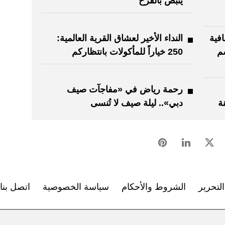
ينبض بالفرح
فية
النداء الأخير لعشاق القرية العالمية:
م
250 خياراً للمأكولات بانتظاركم
رحمة رياض في «مفاجآت صيف
ة
دبي».. ليلة صيف لا تُنسى
لتحرير
الشروط والأحكام
سياسة الخصوصية
اتصل بنا