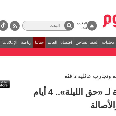
المغرب
19:04
محليات
الخط الساخن
اقتصاد
العالم
حياتنا
رياضة
الإعلانات ا
ة وتجارب عائلية دافئة
القرية العالمية جاهزة لـ «حق الليلة».. 4 أيام
لأصالة