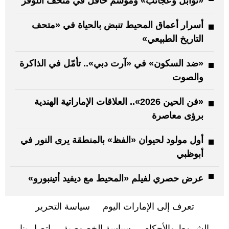
«توابل وعجائب» وموسم حافل في متحف اللوفر
أسرار أعماق المحيط تنبض بالحياة في «متحف
التاريخ الطبيعي»
«ضد السكون» في «آرت دبي».. تأمّل في الذاكرة
والصوت
«فن الحين 2026».. العلاقات الإماراتية الهندية
برؤى معاصرة
أول مولود لحيوان «الفظ» بالمنطقة يرى النور في
أبوظبي
عرض حصري لفيلم «المحيط مع ديفيد أتينبورو»
تعرف إلى الإمارات اليوم
سياسة التحرير
الشروط والأحكام
سياسة الخصوصية
اتصل بنا