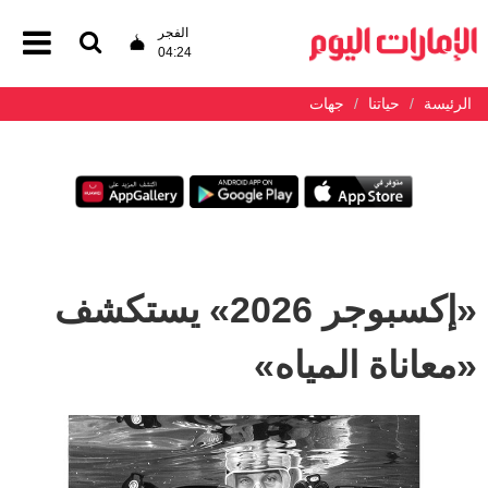
الفجر
04:24
الرئيسة
حياتنا
جهات
«إكسبوجر 2026» يستكشف
«معاناة المياه»