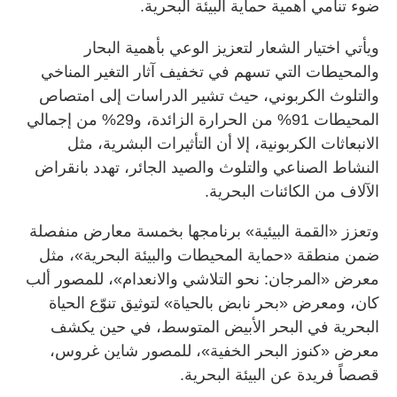
ضوء تنامي أهمية حماية البيئة البحرية.
ويأتي اختيار الشعار لتعزيز الوعي بأهمية البحار
والمحيطات التي تسهم في تخفيف آثار التغير المناخي
والتلوث الكربوني، حيث تشير الدراسات إلى امتصاص
المحيطات 91% من الحرارة الزائدة، و29% من إجمالي
الانبعاثات الكربونية، إلا أن التأثيرات البشرية، مثل
النشاط الصناعي والتلوث والصيد الجائر، تهدد بانقراض
الآلاف من الكائنات البحرية.
وتعزز «القمة البيئية» برنامجها بخمسة معارض منفصلة
ضمن منطقة «حماية المحيطات والبيئة البحرية»، مثل
معرض «المرجان: نحو التلاشي والانعدام»، للمصور ألب
كان، ومعرض «بحر نابض بالحياة» لتوثيق تنوّع الحياة
البحرية في البحر الأبيض المتوسط، في حين يكشف
معرض «كنوز البحر الخفية»، للمصور شاين غروس،
قصصاً فريدة عن البيئة البحرية.