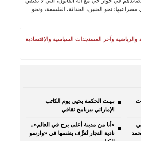
ائدهم في حوار حيّ مع آلة القانون، التي لا تكتفي
مصراعيها: نحو الحنين، الحداثة، الفلسفة، ونحو
لية والرياضية وآخر المستجدات السياسية والإقتصادية
ات
بـيـت الحكمة يحيي يوم الكاتب
الإماراتي ببرنامج ثقافي
ي
«أنا من مدينة أعلى برج في العالم»..
حمد
نادية النجار تُعرِّف بنفسها في «وارسو