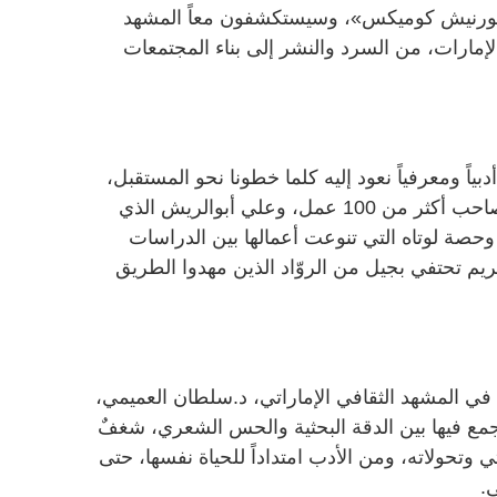
كورنيش كوميكس»، وسيستكشفون معاً المشهد
مارات، من السرد والنشر إلى بناء المجتمعات
ياً ومعرفياً نعود إليه كلما خطونا نحو المستقبل،
وعلى شرف الكاتب د. شهاب غانم، صاحب أكثر من 100 عمل، وعلي أبوالريش الذي
، وحصة لوتاه التي تنوعت أعمالها بين الدراسات
كريم تحتفي بجيل من الروّاد الذين مهدوا الطريق
في المشهد الثقافي الإماراتي، د.سلطان العميمي،
جمع فيها بين الدقة البحثية والحس الشعري، شغفٌ
ي وتحولاته، ومن الأدب امتداداً للحياة نفسها، حتى
.