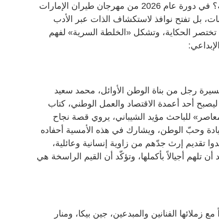
المكان، أم تفاصيل الحكايات الموروثة؟ في دورة عام 2026 من مهرجان طيران الإمارات
بات، بل تفتح نوافذ لاستكشاف الذات عبر الأدب
تختصر الحكاية، وتشكل «الخلطة السرية» لفهم
إبداعي:
يرة رجل من بناة الوطن الأوائل، محمد سعيد
 ليصبح أحد أعمدة الاقتصاد والعمل الوطني، كتاب
عاصر» للباحث مؤيد الشيباني، يروي قصة نجاح
قيادة وحبّ الوطن، ويشارك في هذه الأمسية أحفاده
ا تقديم إرث جدّهم من زاوية إنسانية وعائلية،
تلهم أجيالاً بأكملها، وتؤكّد أن القيم الراسخة هي
ً مع زملائها الفنانين والمبدعين، جين بيكا، ومنار