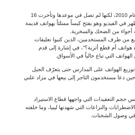
وفي التفاصيل، طلب التاجر الشحنة عام 2010، لكنها لم تصل في موعدها وتأخرت 16
 في بداية 2026، حيث ظهر في الفيديو وهو يفتح كيساً ممتلئاً بهواتف قديمة
 أجواء من الضحك والسخرية.
ع من طرف المستخدمين، الذين كتبوا تعليقات
هواتف أم قطع أثرية؟"، في إشارة إلى قدم
الهواتف التي تباع حالياً في الأسواق.
توزيع الهواتف على المدارس حتى يتعرّف الجيل
 حين دعا مستخدمون التاجر إلى بيعها في مزاد علني
س حجم التعقيدات التي واجهها قطاع الاستيراد
اضطرابات والنزاعات التي شهدتها ليبيا، وما خلفته
في وصول الشحنات.