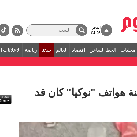
الفجر
04:26
محليات
الخط الساخن
اقتصاد
العالم
حياتنا
رياضة
الإعلانات ا
ة هواتف "نوكيا" كان قد