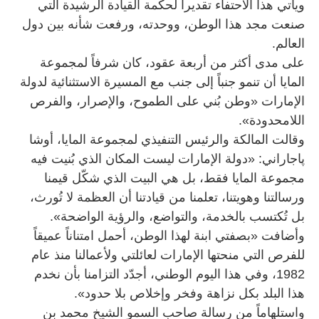
ويأتي هذا الاحتفاء تقديراً لحكمة القيادة الرشيدة التي
صنعت مجد هذا الوطن، ووحدته، ورفعت شأنه بين دول
العالم.
على مدى أكثر من أربعة عقود، كان شرفاً لمجموعة
المايا أن تنمو جنباً إلى جنب مع المسيرة الاستثنائية لدولة
الإمارات «وطن بُني على الطموح، والإصرار، والفرص
اللامحدودة».
وقالت المالكة والرئيس التنفيذي لمجموعة المايا، أوشا
پاجاراني: «دولة الإمارات ليست المكان الذي بُنيت فيه
مجموعة المايا فقط، بل هي البيت الذي شكّل قيمنا
ورسالتنا وهويتنا، تعلمنا من قيادتنا أن العظمة لا تُورث،
بل تُكتسب بالخدمة، والتواضع، والرؤية الواضحة».
وأضافت «بصفتي ابنة لهذا الوطن، أحمل امتناناً عميقاً
للفرص التي منحتها الإمارات لعائلتي ولأعمالنا منذ عام
1982، وفي هذا اليوم الوطني، أجدّد التزامنا بأن نخدم
هذا البلد بكل نزاهة وفخر وإخلاص بلا حدود».
واستلهاماً من رسالة صاحب السمو الشيخ محمد بن