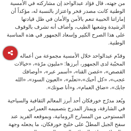
من جهته، قال فؤاد عبدالواحد إن مشاركته في الأمسية
الوطنية كانت مصدر فخر واعتزاز بالنسبة له، مؤكداً أن
إماراتنا الحبيبة تنعم بالأمن والأمان في ظل قيادتها
الرشيدة وشعبها الطيب، وأضاف أنه تشرف بالوقوف
على هذا الصرح الكبير وإسعاد الجمهور في هذه المناسبة
الوطنية.
وقدّم عبدالواحد خلال الأمسية مجموعة من أعماله
المحبّبة لدى الجمهور، أبرزها: «مليون مرّة»، «خيالات
القصص»، «غصن القنا»، «أسمر عبر»، «أوصافك
عجب»، «كل أحبك»،«تعلّم»، «العيون السود»، «الله
جابك»، «ضاق الغمام»، و«أنا صوتك».
ويُعد مدرّج خورفكان أحد أبرز المعالم الثقافية والسياحية
في الشارقة، ويمتاز المدرج بتصميمه العمراني
المستوحى من المسارح الرومانية، وبموقعه الفريد عند
سفح الجبل المطلّ على خليج خورفكان، ما يجعله وجهة