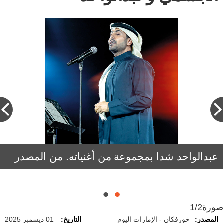
عبدالواحد شدا بمجموعة من أغنياته. من المصدر
الجسمي قدّم باقة من أبرز أعماله في الحفل. من
المصدر
صورة
1/2
المصدر:
خورفكان - الإمارات اليوم
التاريخ:
01 ديسمبر 2025