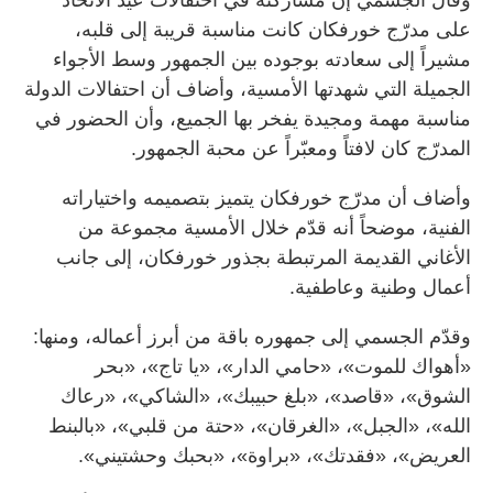
على مدرّج خورفكان كانت مناسبة قريبة إلى قلبه،
مشيراً إلى سعادته بوجوده بين الجمهور وسط الأجواء
الجميلة التي شهدتها الأمسية، وأضاف أن احتفالات الدولة
مناسبة مهمة ومجيدة يفخر بها الجميع، وأن الحضور في
المدرّج كان لافتاً ومعبّراً عن محبة الجمهور.
وأضاف أن مدرّج خورفكان يتميز بتصميمه واختياراته
الفنية، موضحاً أنه قدّم خلال الأمسية مجموعة من
الأغاني القديمة المرتبطة بجذور خورفكان، إلى جانب
أعمال وطنية وعاطفية.
وقدّم الجسمي إلى جمهوره باقة من أبرز أعماله، ومنها:
«أهواك للموت»، «حامي الدار»، «يا تاج»، «بحر
الشوق»، «قاصد»، «بلغ حبيبك»، «الشاكي»، «رعاك
الله»، «الجبل»، «الغرقان»، «حتة من قلبي»، «بالبنط
العريض»، «فقدتك»، «براوة»، «بحبك وحشتيني».