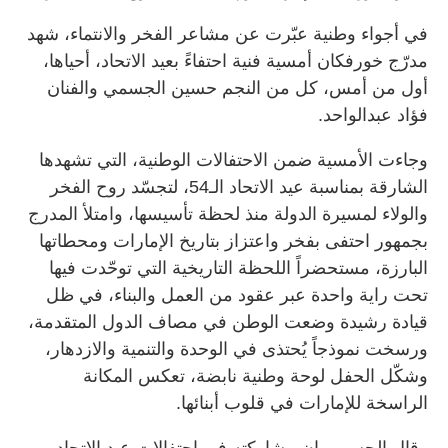
في أجواء وطنية عبّرت عن مشاعر الفخر والانتماء، شهد
مدرّج خورفكان أمسية فنية احتفاءً بعيد الاتحاد، أحياها،
أول من أمس، كل من النجم حسين الجسمي والفنان
فؤاد عبدالواحد.
وجاءت الأمسية ضمن الاحتفالات الوطنية، التي تشهدها
الشارقة بمناسبة عيد الاتحاد الـ54، لتجسّد روح الفخر
والولاء لمسيرة الدولة منذ لحظة تأسيسها، وامتلأ المدرج
بجمهور احتفى بفخر واعتزاز بتاريخ الإمارات ومحطاتها
البارزة، مستحضراً اللحظة التاريخية التي توحّدت فيها
تحت راية واحدة عبر عقود من العمل والبناء، في ظل
قيادة رشيدة وضعت الوطن في مصاف الدول المتقدمة،
ورسخت نموذجاً يُحتذى في الوحدة والتنمية والازدهار،
وشكّل الحفل لوحة وطنية نابضة، تعكس المكانة
الراسخة للإمارات في قلوب أبنائها.
وقال الجسمي إن مشاركته في احتفالات عيد الاتحاد