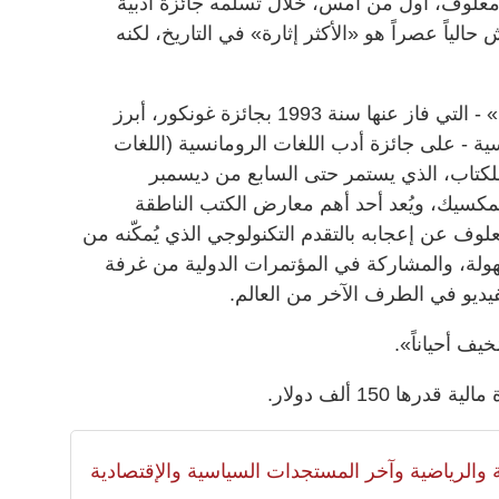
ن معلوف، أول من أمس، خلال تسلمه جائزة أدبية
لياً عصراً هو «الأكثر إثارة» في التاريخ، لكنه
وحصل مؤلف رواية «صخرة طانيوس» - التي فاز عنها سنة 1993 بجائزة غونكور، أبرز
نسية - على جائزة أدب اللغات الرومانسية (اللغات
 للكتاب، الذي يستمر حتى السابع من ديسمبر
لمكسيك، ويُعد أحد أهم معارض الكتب الناطقة
معلوف عن إعجابه بالتقدم التكنولوجي الذي يُمكّنه من
لة، والمشاركة في المؤتمرات الدولية من غرفة
فيديو في الطرف الآخر من العالم.
ف أحياناً».
ها 150 ألف دولار.
لية والرياضية وآخر المستجدات السياسية والإقتصادية