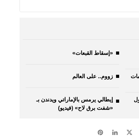
«إسقاط القبعات»
مات
زووم.. على العالم
ول
إيطالي يرمس بالإماراتي ويدندن بـ
«شفت برق لاح» (فيديو)