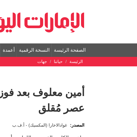
الصفحة الرئيسة
النسخة الرقمية
أعمدة
الرئيسة
حياتنا
جهات
أمين معلوف بعد فوز
عصر مُقلق
المصدر:
غوادالاخارا (المكسيك) - أ.ف.ب