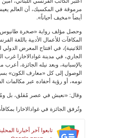
اعتبر الكاتب الفرنسي اللبناني، أمي
مرموقة في المكسيك، أن العالم يعيش حا
أيضاً «مخيف أحياناً».
المكافآت للأعمال الأدبية باللغة الفر
اللاتينية)، في افتتاح المعرض الدولي
الجاري، في مدينة غوادالاخارا غرب ا
بالإسبانية، وبعد نيله الجائزة، أعرب 
الوصول إلى كل «معارف الكون» بسهو
نومه، أو رؤية أحفاده عبر مكالمات ال
وقال: «نعيش في عصر مُقلق، بل ومُخي
وتُرفق الجائزة في غوادالاخارا بمكافأة مالية قدر
تابعوا آخر أخبارنا المح