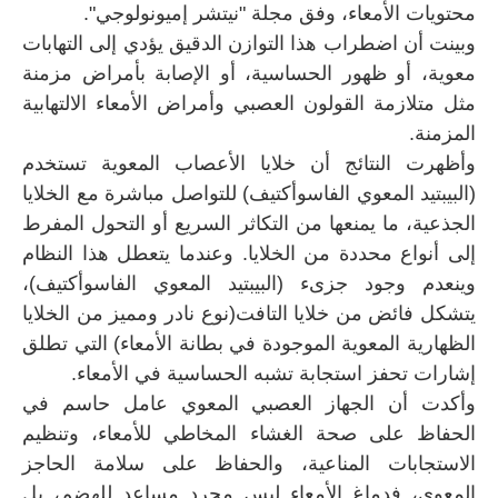
محتويات الأمعاء، وفق مجلة "نيتشر إميونولوجي".
وبينت أن اضطراب هذا التوازن الدقيق يؤدي إلى التهابات
معوية، أو ظهور الحساسية، أو الإصابة بأمراض مزمنة
مثل متلازمة القولون العصبي وأمراض الأمعاء الالتهابية
المزمنة.
وأظهرت النتائج أن خلايا الأعصاب المعوية تستخدم
(البيبتيد المعوي الفاسوأكتيف) للتواصل مباشرة مع الخلايا
الجذعية، ما يمنعها من التكاثر السريع أو التحول المفرط
إلى أنواع محددة من الخلايا. وعندما يتعطل هذا النظام
وينعدم وجود جزىء (البيبتيد المعوي الفاسوأكتيف)،
يتشكل فائض من خلايا التافت(نوع نادر ومميز من الخلايا
الظهارية المعوية الموجودة في بطانة الأمعاء) التي تطلق
إشارات تحفز استجابة تشبه الحساسية في الأمعاء.
وأكدت أن الجهاز العصبي المعوي عامل حاسم في
الحفاظ على صحة الغشاء المخاطي للأمعاء، وتنظيم
الاستجابات المناعية، والحفاظ على سلامة الحاجز
المعوي، فدماغ الأمعاء ليس مجرد مساعد للهضم، بل