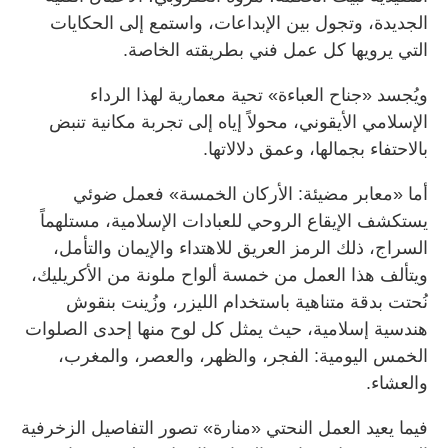
الجديدة، وتجول بين الإبداعات، واستمع إلى الحكايات
التي يرويها كل عمل فني بطريقته الخاصة.
ويُجسد «جناح العباءة» تحية معمارية لهذا الرداء
الإسلامي الأيقوني، محولاً إياه إلى تجربة مكانية تنبض
بالاحتفاء بجمالها، وعمق دلالاتها.
أما «معابر مضيئة: الأركان الخمسة» فعمل ضوئي
يستكشف الإيقاع الروحي للعبادات الإسلامية، مستلهماً
السراج، ذلك الرمز العريق للاهتداء والإيمان والتأمل،
ويتألف هذا العمل من خمسة ألواح ملونة من الأكريليك،
نُحتت بدقة متناهية باستخدام الليزر، وزُينت بنقوش
هندسية إسلامية، حيث يمثل كل لوح منها إحدى الصلوات
الخمس اليومية: الفجر، والظهر، والعصر، والمغرب،
والعشاء.
فيما يعيد العمل النحتي «منارة» تصور التفاصيل الزخرفية