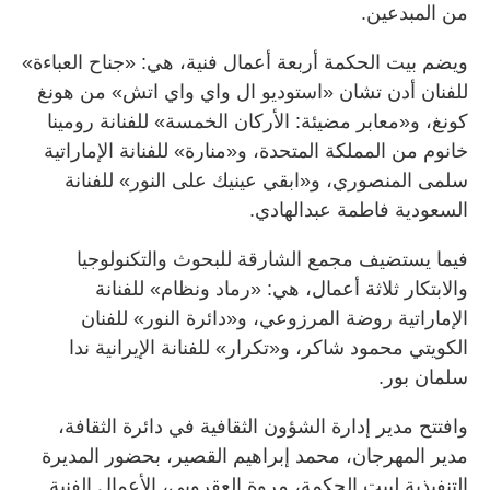
من المبدعين.
ويضم بيت الحكمة أربعة أعمال فنية، هي: «جناح العباءة»
للفنان أدن تشان «استوديو ال واي واي اتش» من هونغ
كونغ، و«معابر مضيئة: الأركان الخمسة» للفنانة رومينا
خانوم من المملكة المتحدة، و«منارة» للفنانة الإماراتية
سلمى المنصوري، و«ابقي عينيك على النور» للفنانة
السعودية فاطمة عبدالهادي.
فيما يستضيف مجمع الشارقة للبحوث والتكنولوجيا
والابتكار ثلاثة أعمال، هي: «رماد ونظام» للفنانة
الإماراتية روضة المرزوعي، و«دائرة النور» للفنان
الكويتي محمود شاكر، و«تكرار» للفنانة الإيرانية ندا
سلمان بور.
وافتتح مدير إدارة الشؤون الثقافية في دائرة الثقافة،
مدير المهرجان، محمد إبراهيم القصير، بحضور المديرة
التنفيذية لبيت الحكمة، مروة العقروبي، الأعمال الفنية