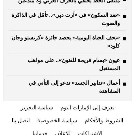
ملتقى الخط يحتفي بالحرف العربي و3 مبدعين
«ضد السكون» في «آرت دبي».. تأمّل في الذاكرة
والصوت
«تحف الحياة اليومية» يحصد جائزة «كريستو وجان-
كلود»
عيون «بسام فريحة للفنون».. على مواهب
المستقبل
أعمال «تدابير الجسد» تدعو إلى التأني في
المشاهدة
تعرف إلى الإمارات اليوم
سياسة التحرير
الشروط والأحكام
سياسة الخصوصية
اتصل بنا
الاشتراكات
للإعلان
خدماتنا