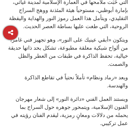
التي خَبَت ملامحها في العمارة الإسلامية لمدينة غياثي،
بإمارة أبوظبي، مستوحياً هيئة المئذنة ووهج السراج
التقليدي، ويتأمل هذا العمل رموز النور والهداية واليقظة
الروحية، التي طغت عليها بساطة العصر الحديث.
ويتكون «أبقي عينيك على النور»، وهو تجهيز فني غامر،
من ألواح شبكية معلقة مطبوعة، تشكل بحد ذاتها حديقة
خيالية، تحفظ الذاكرة في طبقات من العطر والظل
والصمت.
ويعد «رماد ونظام» تأملاً نحتياً في تقاطع الذاكرة
والهندسة.
ويستند العمل الفني «دائرة النور» إلى شعار مهرجان
الفنون الإسلامية، ويتمحور جوهره حول السراج بما
يحمله من دلالات ومعانٍ رمزية، ليقدم الفنان رؤيته في
عمل تركيبي.