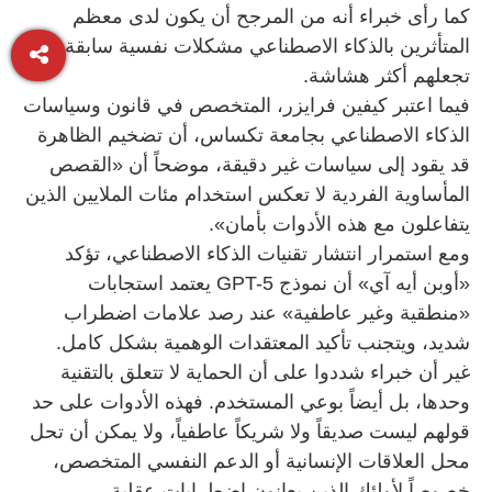
كما رأى خبراء أنه من المرجح أن يكون لدى معظم
المتأثرين بالذكاء الاصطناعي مشكلات نفسية سابقة
تجعلهم أكثر هشاشة.
فيما اعتبر كيفين فرايزر، المتخصص في قانون وسياسات
الذكاء الاصطناعي بجامعة تكساس، أن تضخيم الظاهرة
قد يقود إلى سياسات غير دقيقة، موضحاً أن «القصص
المأساوية الفردية لا تعكس استخدام مئات الملايين الذين
يتفاعلون مع هذه الأدوات بأمان».
ومع استمرار انتشار تقنيات الذكاء الاصطناعي، تؤكد
«أوبن أيه آي» أن نموذج GPT-5 يعتمد استجابات
«منطقية وغير عاطفية» عند رصد علامات اضطراب
شديد، ويتجنب تأكيد المعتقدات الوهمية بشكل كامل.
غير أن خبراء شددوا على أن الحماية لا تتعلق بالتقنية
وحدها، بل أيضاً بوعي المستخدم. فهذه الأدوات على حد
قولهم ليست صديقاً ولا شريكاً عاطفياً، ولا يمكن أن تحل
محل العلاقات الإنسانية أو الدعم النفسي المتخصص،
خصوصاً لأولئك الذين يعانون اضطرابات عقلية.