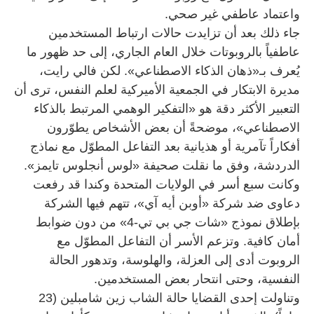
واعتماد عاطفي غير صحي.
جاء ذلك بعد أن تزايدت حالات ارتباط المستخدمين
عاطفياً بالروبوتات خلال العام الجاري، إلى حد ظهور ما
يُعرف بـ«ذهان الذكاء الاصطناعي». لكن فالي رايت،
مديرة الابتكار في الجمعية الأميركية لعلم النفس، ترى أن
التعبير الأكثر دقة هو «التفكير الوهمي المرتبط بالذكاء
الاصطناعي»، موضحةً أن بعض الأشخاص يطوّرون
أفكاراً تآمرية أو هذيانية بعد التفاعل المطوّل مع نماذج
الدردشة، وفق ما نقلت صحيفة «لوس أنجلوس تايمز».
وكانت سبع أسر في الولايات المتحدة وكندا قد رفعت
دعاوى ضد شركة «أوبن أيه آي»، تتهم فيها الشركة
بإطلاق نموذج «شات جي بي تي-4» من دون ضوابط
أمان كافية. وتزعم الأسر أن التفاعل المطوّل مع
الروبوت أدى إلى العزلة، والهلوسة، وتدهور الحالة
النفسية، وحتى انتحار بعض المستخدمين.
وتناولت إحدى القضايا حالة الشاب زين شامبلين (23