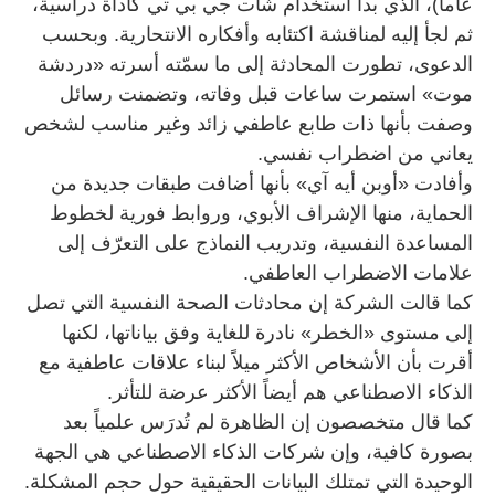
عاماً)، الذي بدأ استخدام شات جي بي تي كأداة دراسية،
ثم لجأ إليه لمناقشة اكتئابه وأفكاره الانتحارية. وبحسب
الدعوى، تطورت المحادثة إلى ما سمّته أسرته «دردشة
موت» استمرت ساعات قبل وفاته، وتضمنت رسائل
وصفت بأنها ذات طابع عاطفي زائد وغير مناسب لشخص
يعاني من اضطراب نفسي.
وأفادت «أوبن أيه آي» بأنها أضافت طبقات جديدة من
الحماية، منها الإشراف الأبوي، وروابط فورية لخطوط
المساعدة النفسية، وتدريب النماذج على التعرّف إلى
علامات الاضطراب العاطفي.
كما قالت الشركة إن محادثات الصحة النفسية التي تصل
إلى مستوى «الخطر» نادرة للغاية وفق بياناتها، لكنها
أقرت بأن الأشخاص الأكثر ميلاً لبناء علاقات عاطفية مع
الذكاء الاصطناعي هم أيضاً الأكثر عرضة للتأثر.
كما قال متخصصون إن الظاهرة لم تُدرَس علمياً بعد
بصورة كافية، وإن شركات الذكاء الاصطناعي هي الجهة
الوحيدة التي تمتلك البيانات الحقيقية حول حجم المشكلة.