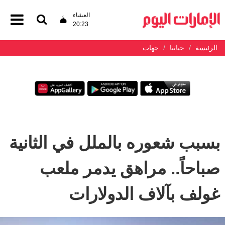
العشاء
20:23
الرئيسة
حياتنا
جهات
بسبب شعوره بالملل في الثانية
صباحاً.. مراهق يدمر ملعب
غولف بآلاف الدولارات