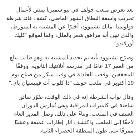
بعد تعرض ملعب جولف في نيو سميرنا بيتش لأعمال
تخريب واسعة النطاق الشهر الماضي، كشف قائد شرطة
فولوسيا، مايك تشيتوود، أخيرًا عن المشتبه به المتورط،
والذي تبين أنه مراهق شعر بالملل، وفقا لموقع "كليك
أورلاندو"
.
وصرّح تشيتوود بأنه تم تحديد المشتبه به وهو طالب يبلغ
من العمر 17 عامًا في مدرسة أتلانتيك الثانوية
.
ووفقًا
للمحققين، وقعت الحادثة في وقت مبكر من صباح يوم
19 أكتوبر في ملعب جولف "ذا كلوب آت فينيسيان باي
".
وقال نواب الشرطة إنه في ذلك الوقت، صُوّر سائق
شاحنة في كاميرات المراقبة وهي تُمارس الدوران
العنيف في الملعب
.
وبناءً على ذلك، وصل المدير العام
لاحقًا إلى الملعب واكتشف آثار إطارات عميقة وعشبًا
ممزقًا على طول المنطقة الخضراء الثانية
.