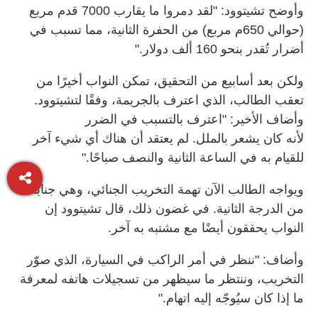
وأوضح تشيتوود: "لقد دمروا ما يقارب 7000 قدم مربع
(حوالي
650
م مربع) من الحفرة الثانية، مما تسبب في
أضرار تُقدر بنحو 160 ألف دولار
".
ولكن بعد أسابيع من التحقيق، تمكن النواب أخيرًا من
تعقب الطالب، الذي اعترف بالجريمة، وفقًا لتشيتوود
.
وأضاف الأخير: "اعترف بالتسبب في الضرر
لأنه كان يشعر بالملل. لم يعتقد أن هناك أي شيء آخر
للقيام به في الساعة الثانية والنصف صباحًا
".
ويواجه الطالب الآن تهمة التخريب الجنائي، وهي جناية
من الدرجة الثانية
.
في غضون ذلك، قال تشيتوود إن
النواب يحققون أيضًا مع مشتبه به آخر
.
وأضاف: "ننظر في أمر الراكب في السيارة، الذي صوّر
التخريب، وننتظر ما سيظهر من تسجيلات هاتفه لمعرفة
ما إذا كان سيُوجّه إليه اتهام
".