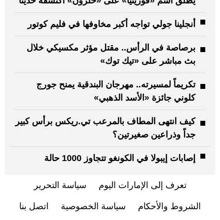
يُطلق اسم «فوزينيا» على «حلزون» اكتشفه حديثاً
أنجلينا جولي تواجه أكبر مخاوفها في فليم كوتور
برصاصة في الرأس.. مقتل مؤثر مكسيكي خلال
بث مباشر على «تيك توك»
تكريماً لمسيرته.. مهرجان البندقية يمنح جورج
كلوني جائزة «الأسد الذهبي»
كيف انتهى المطاف بالمرعب تي.ريكس برأس كبير
جداً وذراعين صغيرتين؟
إصابات إيبولا في الكونغو تتجاوز 1000 حالة
تعرف إلى الإمارات اليوم
سياسة التحرير
الشروط والأحكام
سياسة الخصوصية
اتصل بنا