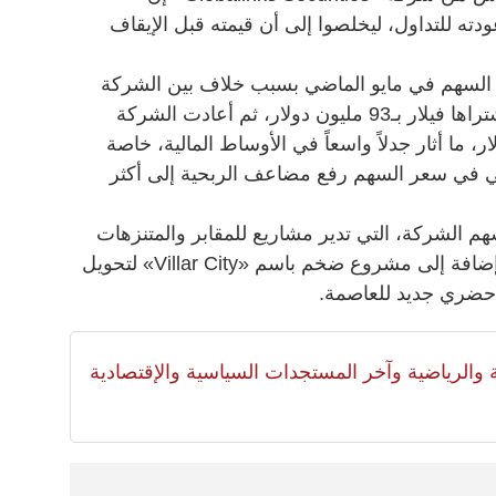
دته للتداول، ليخلصوا إلى أن قيمته قبل الإيقاف
لى السهم في مايو الماضي بسبب خلاف بين الشركة
ومدقق الحسابات حول تقييم أرض اشتراها فيلار بـ93 مليون دولار، ثم أعادت الشركة
 لتصل إلى 23.3 مليار دولار، ما أثار جدلاً واسعاً في الأوساط المالية، خاصة
ني في سعر السهم رفع مضاعف الربحية إلى أكثر
وعائلته نحو 89% من أسهم الشركة، التي تدير مشاريع للمقابر والمتنزهات
التذكارية والإسكان منخفض التكلفة، إضافة إلى مشروع ضخم باسم «Villar City» لتحويل
حضري جديد للعاصمة.
لية والرياضية وآخر المستجدات السياسية والإقتصادية