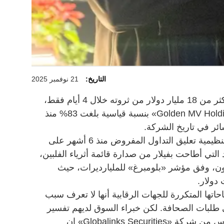
التاريخ:
21 نوفمبر 2025
فقد الملياردير الفلبيني مانويل فيلار أكثر من 18 مليار دولار من ثروته خلال 4 أيام فقط،
بعد انهيار سهم شركته العقارية «Golden MV Holdings» بنسبة قياسية بلغت 83% منذ
ر في تاريخ الشركة.
وبدأت القصة عندما رفعت الجهات التنظيمية تعليق التداول المفروض منذ 6 أشهر على
التي أطاحت بفيلار من صدارة قائمة أثرياء الفلبين،
ّون، وفق مؤشر «بلومبرغ» للمليارديرات، حيث
اتها المتكررة للجهات الرقابية أنها لا تعرف سبب
ى طلبات الصحافة. لكن خبراء السوق لديهم تفسير
مختلف، إذ يقول المحلل توبي ألان آرس من شركة «Globalinks Securities» إن