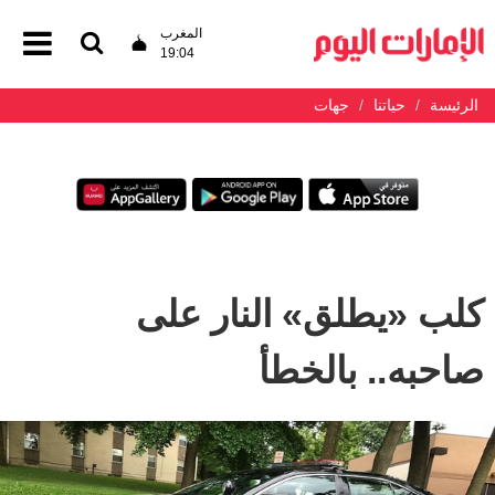
المغرب
19:04
الرئيسة
حياتنا
جهات
كلب «يطلق» النار على
صاحبه.. بالخطأ