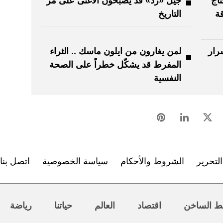
اج
جيل «زد» قد يصبحون الأغنى على مرّ
قة
التاريخ
ياء أثرياء ؟! 10 أسرار
لمن يغارون من ايلون ماسك .. الثراء
المفرط قد يشكّل خطراً على الصحة
النفسية
لتحرير
الشروط والأحكام
سياسة الخصوصية
اتصل بنا
ط الساخن
اقتصاد
العالم
حياتنا
رياضة