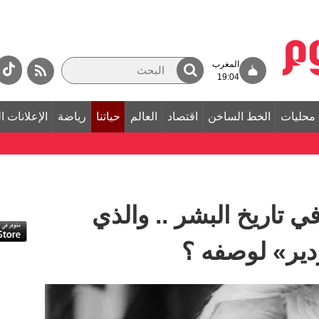
المغرب
19:04
محليات
الخط الساخن
اقتصاد
العالم
حياتنا
رياضة
الإعلانات ا
تاريخ البشر .. والذي
دير» لوصفه ؟