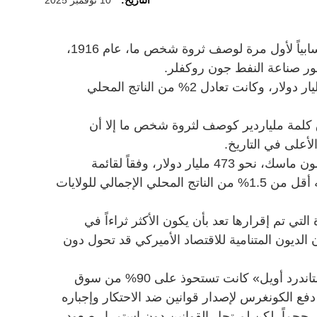
التاريخ:
10 نوفمبر 2025
تقول الوثائق أن الكلمة استخدمت حسابياً لأول مرة لوصف ثروة شخص ما، عام 1916،
ر صناعة النفط جون روكفلر.
ففي عام 1916 بلغت ثروة روكفلر مليار دولار، وكانت تعادل 2% من الناتج المحلي
كلمة ملياردير كوصف لثروة شخص ما إلا أن
أعلى في التاريخ.
وتبلغ ثروة أغنى شخص في العالم، إيلون ماسك، نحو 473 مليار دولار، وفقاً لقائمة
«بلومبرغ للمليارديرات» وتعادل ثروته أقل من 1.5% من الناتج المحلي الإجمالي للولايات
تي تم إقرارها تعد بأن يكون الأكثر ثراءاً في
 الديون المتنامية للاقتصاد الأميركي قد تحول دون
وبالعودة إلى روكفلر، فإن شركته «ستاندرد أويل» كانت تستحوذ على 90% من سوق
لأميركية بحلول عام 1900، ما دفع الكونغرس لإصدار قوانين ضد الاحتكار وإجباره
جماً، لكن لم تحل القوانين دون استمرار صعود