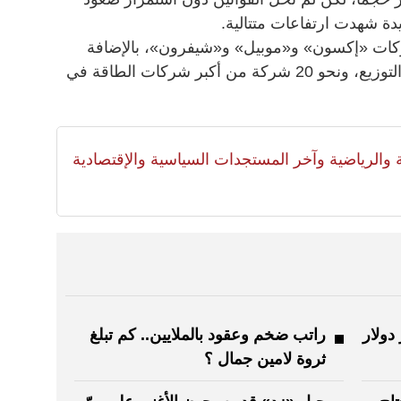
دة شهدت ارتفاعات متتالية.
كات «إكسون» و«موبيل» و«شيفرون»، بالإضافة
إلى استثمارات في شركات التكرير والتوزيع، ونحو 20 شركة من أكبر شركات الطاقة في
لية والرياضية وآخر المستجدات السياسية والإقتصادية
مس 90 مليار دولار
راتب ضخم وعقود بالملايين.. كم تبلغ
ثروة لامين جمال ؟