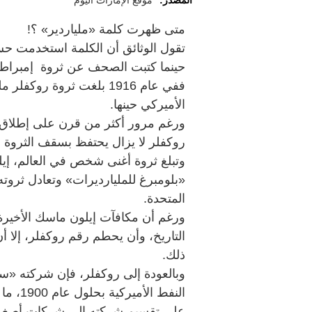
المصدر:
موقع الإمارات اليوم
متى ظهرت كلمة «ملياردير» ؟!
حينما كتبت الصحف عن ثروة إمبراطو
الأميركي حينها.
ورغم مرور أكثر من قرن على إطلاق 
روكفلر لا يزال يحتفظ بسقف الثروة ال
المتحدة.
ورغم أن مكافآت إيلون ماسك الأخيرة ال
التاريخ، وأن يحطم رقم روكفلر، إلا أن
ذلك.
النفط ا
على تقسيم شركته إلى شركات أصغر ح