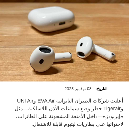
التاريخ:
08 نوفمبر 2025
أعلنت شركات الطيران التايوانية EVA Air وUNI Air
وTigerair حظر وضع سماعات الأذن اللاسلكية—مثل
«إيربودز»—داخل الأمتعة المشحونة على الطائرات،
لاحتوائها على بطاريات ليثيوم قابلة للاشتعال.