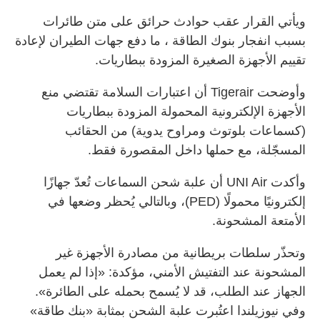
ويأتي القرار عقب حوادث حرائق على متن طائرات
بسبب انفجار بنوك الطاقة ، ما دفع جهات الطيران لإعادة
تقييم الأجهزة الصغيرة المزودة ببطاريات.
وأوضحت Tigerair أن اعتبارات السلامة تقتضي منع
الأجهزة الإلكترونية المحمولة المزودة ببطاريات
(كسماعات بلوتوث ومراوح يدوية) من الحقائب
المسجّلة، مع حملها داخل المقصورة فقط.
وأكدت UNI Air أن علبة شحن السماعات تُعدّ جهازًا
إلكترونيًا محمولًا (PED)، وبالتالي يُحظر وضعها في
الأمتعة المشحونة.
وتحذّر سلطات بريطانية من مصادرة الأجهزة غير
المشحونة عند التفتيش الأمني، مؤكدة: «إذا لم يعمل
الجهاز عند الطلب، قد لا يُسمح بحمله على الطائرة».
وفي نيوزيلندا اعتُبرت علبة الشحن بمثابة «بنك طاقة»