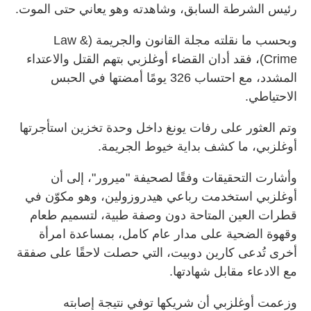
رئيس الشرطة السابق، وشاهدته وهو يعاني حتى الموت
.
وبحسب ما نقلته مجلة القانون والجريمة
(
Law &
Crime)
، فقد أدان القضاء أوغلزبي بتهم القتل والاعتداء
المشدد، مع احتساب 326 يومًا أمضتها في الحبس
الاحتياطي
.
وتم العثور على رفات يونغ داخل وحدة تخزين استأجرتها
أوغلزبي، ما كشف بداية خيوط الجريمة
.
وأشارت التحقيقات وفقًا لصحيفة "ميرور"، إلى أن
أوغلزبي استخدمت رباعي هيدروزولين، وهو مكوّن في
قطرات العين المتاحة دون وصفة طبية، لتسميم طعام
وقهوة الضحية على مدار عام كامل، بمساعدة امرأة
أخرى تُدعى كارين دوبيت، التي حصلت لاحقًا على صفقة
مع الادعاء مقابل شهادتها
.
وزعمت أوغلزبي أن شريكها توفي نتيجة إصابته