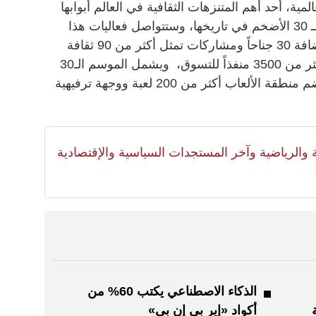
لمية، أحد أهم المتنزهات الثقافية في العالم أبوابها
لأوائل الزوار معلنة انطلاق موسمها الـ 30 الأضخم في تاريخها، وستتواصل فعاليات هذا
الموسم حتى 10 مايو 2026، مع استضافة 30 جناحاً ومشاركات تمثل أكثر من 90 ثقافة
من مختلف أنحاء العالم، إلى جانب أكثر من 3500 منفذاً للتسوق، ويشمل الموسم الـ30
ما يزيد على 40,500 عرضاً، فيما ستضم منطقة الألعاب أكثر من 200 لعبة ووجهة ترفيهية
لية والرياضية وآخر المستجدات السياسية والإقتصادية
الذكاء الاصطناعي يكتب 60% من
أكواد «إير بي إن بي»