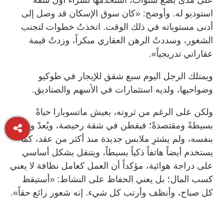
استوديو له. وأوضح: «كان سوق الإسكان قد وصل إلى
أدنى مستوياته في ذلك الوقت. اتخذتُ خطوات لتجنب
الشغور، وسددتُ الرهن العقاري مبكراً، وزدتُ قيمة
عقاراتي تدريجياً».
ويمتلك الرجل اليوم سبع شقق للإيجار في طوكيو
وضواحيها، ولديه استثمارات في الأسهم والصناديق.
ولكن على الرغم من ثروته، يعيش ماتسوبارا حياةً
بسيطةً ومقتصدةً؛ فيقطن في شقة رخيصة، ويُعدّ وجباته
بنفسه، ولم يشترِ ملابس جديدة منذ أكثر من عقد، كما
يستخدم أيضاً هاتفاً ذكياً بسيطاً، ويتنقل بشكل أساسي
على دراجة هوائية، مؤكداً أن العمل كعامل نظافة لا يعني
كسب المال؛ بل يعني الحفاظ على النشاط: «أستيقظ
كل صباح، وأنظف وأرتب كل شيء. إنه شعور رائع حقاً».