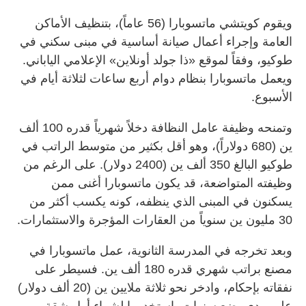
ويقوم كويتشي ماتسوبارا (56 عاماً)، بتنظيف الأماكن
العامة وإجراء أعمال صيانة أساسية في مبنى سكني في
طوكيو، وفقاً لموقع «ذا جولد أونلاين» الإعلامي الياباني.
ويعمل ماتسوبارا بنظام دوام أربع ساعات لثلاثة أيام في
الأسبوع.
وتمنحه وظيفة عامل النظافة دخلاً شهرياً قدره 100 ألف
ين (680 دولاراً)، وهو أقل بكثير من متوسط الراتب في
طوكيو البالغ 350 ألف ين (2400 دولار). على الرغم من
وظيفته المتواضعة، قد يكون ماتسوبارا أغنى ممن
يسكنون في المبنى الذي ينظفه، كونه يكسب أكثر من
30 مليون ين سنوياً من العقارات المؤجرة والاستثمارات.
وبعد تخرجه في المدرسة الثانوية، عمل ماتسوبارا في
مصنع براتب شهري قدره 180 ألف ين. فسيطر على
نفقاته بإحكام، وادخر نحو ثلاثة ملايين ين (20 ألف دولار)
على مدى بضع سنوات، استخدمها لشراء أول شقة