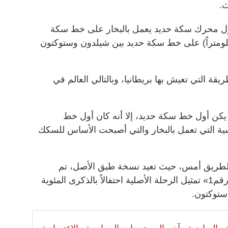
.
ي 27 سبتمبر 1825، قام أول محرك سكة حديد يعمل بالبخار على خط سكة
عام برحلة طولها 26 ميلاً (42 كيلومتراً) على خط سكة حديد بين شيلدون وستوكتون
 التي تعيش بها بريطانيا، وبالتالي العالم في
كن أول خط سكة حديد، إلا أنه كان أول خط
ية التي تعمل بالبخار والتي أصبحت الأساس للسكك
ريق أمس، حيث تعيد نسخة طبق الأصل، تم
ترميمها حديثاً من قطار «لوكوموشن رقم1» تمثيل الرحلة الأصلية احتفالاً بالذكرى المئوية
ستوكتون.