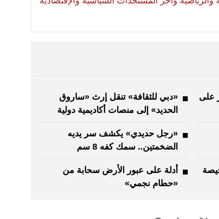
لية والرياضية وآخر المستجدات السياسية والإقتصادية
ر على
«دبي للثقافة» تنقل إرث «ساروق
الحديد» إلى منصات أكاديمية دولية
«رجل حديدي» يكشف سر يديه
الضخمتين.. سمك كفه 8 سم
خيصة
أدلة على عبور الأرض سحابة من
«حطام نجمي»