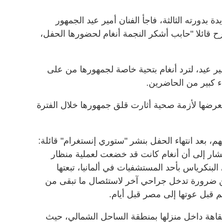
بدورته الثالثة، فاجأ الفنان أمير عيد الجمهور
ح قائلا "حابب أشكر النجمة أنغام لحضورها الحفل،
ر عيد، لترد أنغام بتحية خاصة لجمهورها من على
كبير من الحاضرين.
د تعرضها لأزمة صحية أثارت قلق جمهورها خلال الفترة
، بعد انتهاء الحفل بنشر "ستوري إنستغرام" قائلة:
شار إلى أن أنغام كانت قد خضعت لعملية منظار
نكرياس بأحد المستشفيات في ألمانيا، تبعتها
ضرورة تدخل جراحي آخر لاستئصال ما تبقى من
 قبل عوتها إلى مصر قبل أيام.
قاهة داخل منزلها بمنطقة الساحل الشمالي، حيث