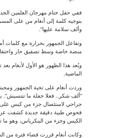
ففي حفل ختام مهرجان العلمين الجديدة 
بتوجيه كلمة إلى أنغام من على المسر
وألف سلامة عليها".
وتفاعل الجمهور بحرارة مع كلمات أمي
منصة خاصة وسط تصفيق حار واحتفاء 
ويُعد هذا الظهور هو الأول لأنغام بع
الماضية.
وردت أنغام على تحية الجمهور ومحبتهم
"ألف شكر.. فعلا حفلة ما تنتسيش". ي
جراحي لاستئصال جزء من كيس على الب
فحوص طبية دقيقة جديدة كشفت عن 
الكيس وجزء من البنكرياس، وهو ما تم
وكانت أنغام قررت قضاء فترة من الن