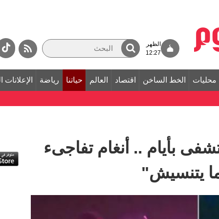
الظهر
12:27
محليات
الخط الساخن
اقتصاد
العالم
حياتنا
رياضة
الإعلانات ا
فى بأيام .. أنغام تفاجىء
ا يتنسيش"