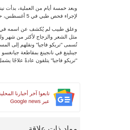
وبعد خمسة أيام من العملية، بدأت 
لإجراء فحص طبي في 5 أغسطس، حيث أكد الأطباء أنها تعافت بشكل جيد
وعلق طبيب لم يُكشف عن اسمه في التقر
مثل الشعر والزجاج لأكثر من شهر ولم 
تُسمى "تريكو فاجيا" ونقلهم إلى ال
جينلينغ في نانجينغ بمقاطعة جيانغسو ا
"تريكو فاجيا" يتلقون عادةً علاجًا يشم
تابعوا آخر أخبارنا المح
عبر Google news
مواد ذات علاقة