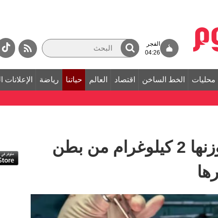
الفجر
04:26
محليات
الخط الساخن
اقتصاد
العالم
حياتنا
رياضة
الإعلانات ا
استئصال كتلة شعر وزنها 2 كيلوغرام من بطن
ها