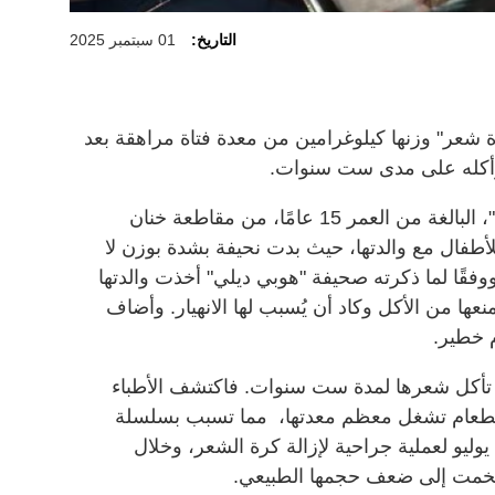
التاريخ:
01 سبتمبر 2025
 شعر" وزنها كيلوغرامين من معدة فتاة مراهقة بعد
أكله على مدى ست سنوات
.
ففي يوليو ذهبت الفتاة الملقبة بـ"نيني"، البالغة من العمر 15 عامًا، من مقاطعة خنان
فال مع والدتها، حيث بدت نحيفة بشدة بوزن لا
 كيلوغرامًا وطول 1.6 متر. ووفقًا لما ذكرته صحيفة "هوبي ديلي" أخذت والدتها
عها من الأكل وكاد أن يُسبب لها الانهيار
.
وأضاف
م خطير
.
انت تأكل شعرها لمدة ست سنوات
.
فاكتشف الأطباء
الطعام تشغل معظم معدتها، مما تسبب بسلسلة
أمراض للفتاة. وخضعت الفتاة في 14 يوليو لعملية جراحية لإزالة كرة الشعر، وخلال
 تضخمت إلى ضعف حجمها الطبيعي
.