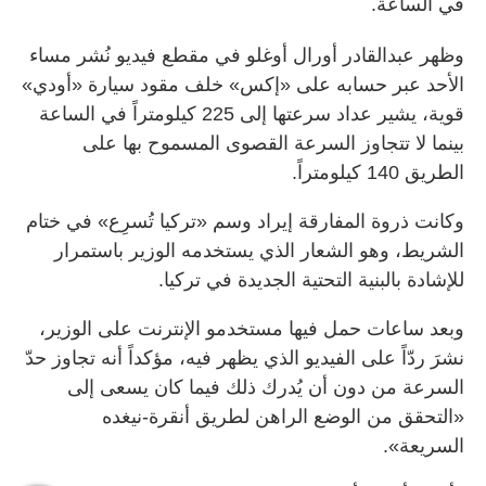
في الساعة.
وظهر عبدالقادر أورال أوغلو في مقطع فيديو نُشر مساء
الأحد عبر حسابه على «إكس» خلف مقود سيارة «أودي»
قوية، يشير عداد سرعتها إلى 225 كيلومتراً في الساعة
بينما لا تتجاوز السرعة القصوى المسموح بها على
الطريق 140 كيلومتراً.
وكانت ذروة المفارقة إيراد وسم «تركيا تُسرِع» في ختام
الشريط، وهو الشعار الذي يستخدمه الوزير باستمرار
للإشادة بالبنية التحتية الجديدة في تركيا.
وبعد ساعات حمل فيها مستخدمو الإنترنت على الوزير،
نشرَ ردّاً على الفيديو الذي يظهر فيه، مؤكداً أنه تجاوز حدّ
السرعة من دون أن يُدرك ذلك فيما كان يسعى إلى
«التحقق من الوضع الراهن لطريق أنقرة-نيغده
السريعة».