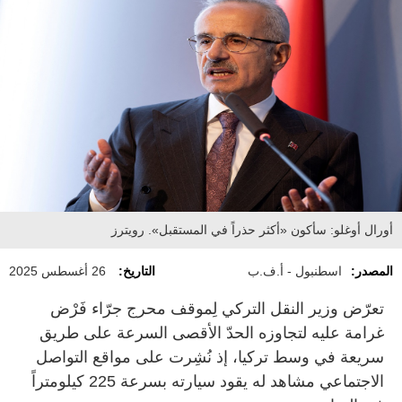
أورال أوغلو: سأكون «أكثر حذراً في المستقبل». رويترز
المصدر:
اسطنبول - أ.ف.ب
التاريخ:
26 أغسطس 2025
تعرّض وزير النقل التركي لِموقف محرج جرّاء فَرْض
غرامة عليه لتجاوزه الحدّ الأقصى السرعة على طريق
سريعة في وسط تركيا، إذ نُشِرت على مواقع التواصل
الاجتماعي مشاهد له يقود سيارته بسرعة 225 كيلومتراً