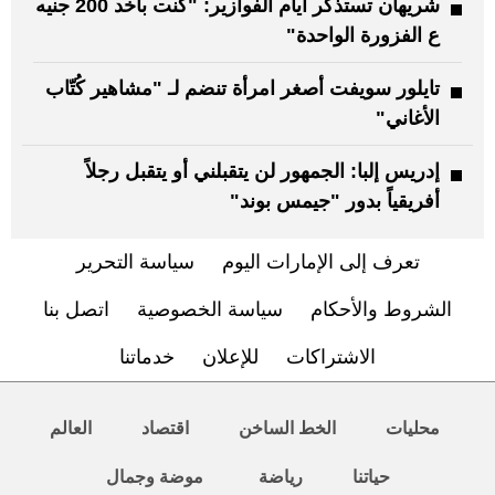
شريهان تستذكر أيام الفوازير: "كنت باخد 200 جنيه
ع الفزورة الواحدة"
تايلور سويفت أصغر امرأة تنضم لـ "مشاهير كُتّاب
الأغاني"
إدريس إلبا: الجمهور لن يتقبلني أو يتقبل رجلاً
أفريقياً بدور "جيمس بوند"
تعرف إلى الإمارات اليوم
سياسة التحرير
الشروط والأحكام
سياسة الخصوصية
اتصل بنا
الاشتراكات
للإعلان
خدماتنا
محليات
الخط الساخن
اقتصاد
العالم
حياتنا
رياضة
موضة وجمال