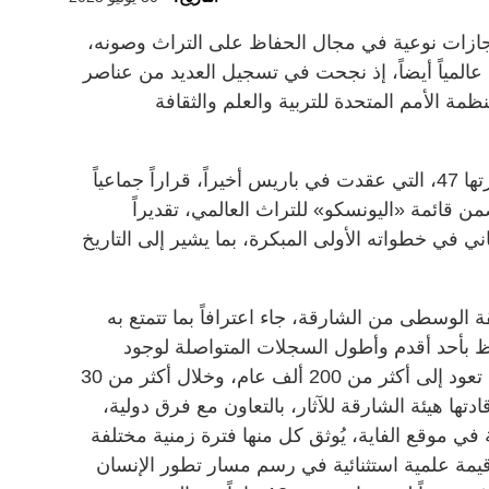
جازات نوعية في مجال الحفاظ على التراث وصونه،
لمياً أيضاً، إذ نجحت في تسجيل العديد من عناصر
مة الأمم المتحدة للتربية والعلم والثقافة
واتخذت لجنة التراث العالمي، في دورتها 47، التي عقدت في باريس أخيراً، قراراً جماعياً
من قائمة «اليونسكو» للتراث العالمي، تقديراً
اني في خطواته الأولى المبكرة، بما يشير إلى التاريخ
 الوسطى من الشارقة، جاء اعترافاً بما تتمتع به
فظ بأحد أقدم وأطول السجلات المتواصلة لوجود
الإنسان في البيئات الصحراوية، والتي تعود إلى أكثر من 200 ألف عام، وخلال أكثر من 30
ادتها هيئة الشارقة للآثار، بالتعاون مع فرق دولية،
تعاقبة في موقع الفاية، يُوثق كل منها فترة زمنية مختلفة
يمة علمية استثنائية في رسم مسار تطور الإنسان