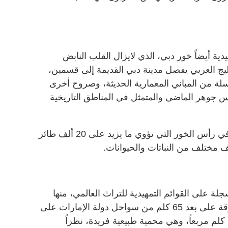
دية أيضاً خور دبي، الذي لايزال القلب النابض
يج العربي يفصل مدينة دبي القديمة إلى قسمين،
لة من المباني المعمارية الحديثة، وصروح أخرى
تعكس جوهر الماضي والمتمثل في المناطق التاريخية
ويمتد الخور نحو محمية الحياة البرية في رأس الخور التي تؤوي ما يزيد على 20 ألف طائر
لة على القوائم التمهيدية للتراث العالمي، منها
جزيرة صير بونعير التي تقع في الشارقة على بعد 65 كلم من سواحل دولة الإمارات على
الخليج العربي، وتمتد على مساحة 13 كلم مربعاً، وهي محمية طبيعية فريدة، نظراً