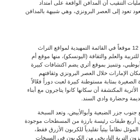
يات التنقيب أن المدافن الواقعة على امتداد
 تعود إلى العصر البرونزي، وهي شبيهة بالمدافن
كذلك نجحت دولة الإمارات في إدراج 12 موقعاً في القائمة التمهيدية لمواقع التراث
للتربية والعلم والثقافة (اليونسكو)، منها موقع أم
 أبوظبي، وتتميز بموقع أثري يضم اكتشافات كبيرة
ان الإمارات خلال العصر البرونزي وثقافتهم
لصغيرة بمثابة مستوطنة كبيرة لعبت دوراً فعّالاً
لأثرية المكتشفة أن سكانها كانوا يتاجرون مع أبناء
قديمة وحضارة وادي السند.
 جنوب جزر الضبعية وأبوالأبيض، وتعد السبخة
ضمن أربع طبقات رئيسة بارزة من المسطحات موجودة
موئل نظاماً بيئياً تقليدياً للكربون الأزرق فقط،
زون التربة التاريخي من الكربون في السبخات