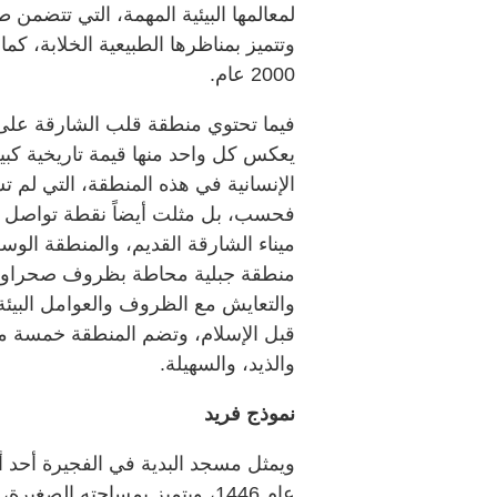
لمعالمها البيئية المهمة، التي تتضمن 
وتتميز بمناظرها الطبيعية الخلابة، كم
2000 عام.
فيما تحتوي منطقة قلب الشارقة على عد
يعكس كل واحد منها قيمة تاريخية كبير
الإنسانية في هذه المنطقة، التي لم ت
فحسب، بل مثلت أيضاً نقطة تواصل ب
ميناء الشارقة القديم، والمنطقة الو
منطقة جبلية محاطة بظروف صحراوية 
والتعايش مع الظروف والعوامل البيئة
قبل الإسلام، وتضم المنطقة خمسة مو
والذيد، والسهيلة.
نموذج فريد
ويمثل مسجد البدية في الفجيرة أحد أبر
عام 1446، ويتميز بمساحته الص