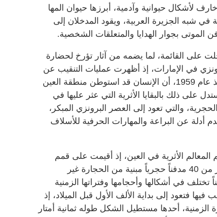
ارف لأشكال حيوانية وآدمية، أبرزها حيوان المها
 في شبه الجزيرة العربية، ويقود المدخلان إلى
فن الموتى بجوار الهدايا والمتعلقات الشخصية.
ت على القائمة، لما يضمه من آثار تؤرخ لحضارة
رونزي في الإمارات، إذ أظهرت عمليات التنقيب عن
الآثار، التي أجرتها البعثة الدنماركية منذ عام 1959، أن الإنسان قد استوطن منطقة العين
ُستدل على ذلك بالبقايا الأثرية التي عثر عليها في
حجرية، والتي تعود إلى العصر البرونزي المبكر،
وم نحو 5000 سنة، وتقدم أدلة عن البراعة والمهارات الحرفية للأسلاف
المعالم الأثرية في العين، إذ أقيمت على قمم
وسفوح هذا المرتفع، ويبلغ عددها أكثر من 40 مدفناً حجرياً مبنية من الحجارة غير
ة، نُقب منها أكثر من 18 مدفناً تختلف في أشكالها وأحجامها وفتراتها الزمنية
ب فيها فتعود إلى بداية الألف الأول قبل الميلاد، إذ
الزمنية، أحدها مستطيل الشكل طوله ثمانية أمتار