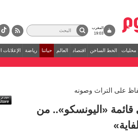
المغرب
19:03
محليات
الخط الساخن
اقتصاد
العالم
حياتنا
رياضة
الإعلانات ا
فاظ على التراث وصونه
 قائمة «اليونسكو».. من
فاية»