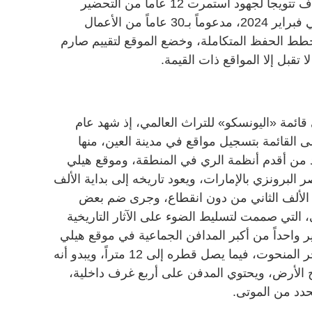
في البيئات القاحلة، ويمثل هذا الاعتراف تتويجاً لجهود استمرت 12 عاماً من التحضير
المستمر للموقع والملف الذي قدم في فبراير 2024، مدعوماً بـ30 عاماً من الأعمال
 وخطط الحفظ المتكاملة، وخضع الموقع لتقييم صارم
 تقبل إلا المواقع ذات القيمة.
قائمة «اليونسكو» للتراث العالمي، إذ شهد عام
 على القائمة بتسجيل مواقع في مدينة العين، منها
د من أقدم أنظمة الري في المنطقة، وموقع هيلي
ر البرونزي بالإمارات، ويعود تاريخه إلى بداية الألف
ية الألف الثاني من دون انقطاع، وجرى ضم بعض
ي، التي صممت لتسليط الضوء على الآثار التاريخية
بير واحداً من أكبر المدافن الجماعية في موقع هيلي
الأثري المبنية بأشكال دائرية من الحجر المنحوت، فيما يصل قطره إلى 12 متراً، ويبدو أنه
 الأرض، ويحتوي المدفن على أربع غرف داخلية،
دد من الموتى.