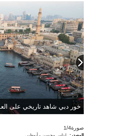
إدراج «الفاية » يأتي تقديراً لم
خطواته الأولى المبكرة. أرشيفية
خور دبي شاهد تاريخي على العر
الأفلاج تُعدّ من أقدم أنظمة الر
صورة
1/4
المصدر:
إيناس محيسن - أبوظبي