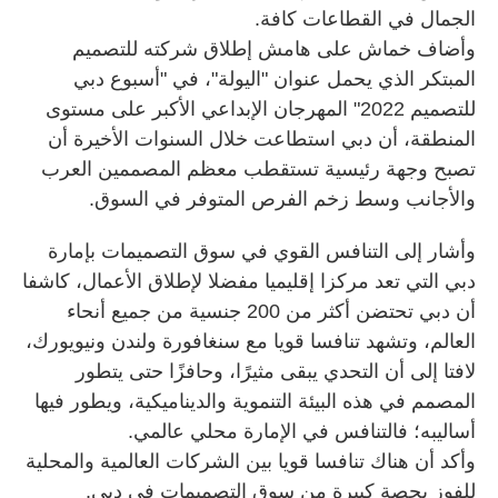
الجمال في القطاعات كافة.
وأضاف خماش على هامش إطلاق شركته للتصميم
المبتكر الذي يحمل عنوان "اليولة"، في "أسبوع دبي
للتصميم 2022" المهرجان الإبداعي الأكبر على مستوى
المنطقة، أن دبي استطاعت خلال السنوات الأخيرة أن
تصبح وجهة رئيسية تستقطب معظم المصممين العرب
والأجانب وسط زخم الفرص المتوفر في السوق.
وأشار إلى التنافس القوي في سوق التصميمات بإمارة
دبي التي تعد مركزا إقليميا مفضلا لإطلاق الأعمال، كاشفا
أن دبي تحتضن أكثر من 200 جنسية من جميع أنحاء
العالم، وتشهد تنافسا قويا مع سنغافورة ولندن ونيويورك،
لافتا إلى أن التحدي يبقى مثيرًا، وحافزًا حتى يتطور
المصمم في هذه البيئة التنموية والديناميكية، ويطور فيها
أساليبه؛ فالتنافس في الإمارة محلي عالمي.
وأكد أن هناك تنافسا قويا بين الشركات العالمية والمحلية
للفوز بحصة كبيرة من سوق التصميمات في دبي.