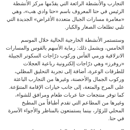
التجارب والأنشطة الرائعة التي يقدّمها مركز الأنشطة
الرئيس في حتا المعروف باسم «حتا وادي هب»، وهي
«مغامرة مسارات الجبال متعددة الأغراض» الجديدة التي
تلبي تطلعات الصغار والكبار.
وستستمر الأنشطة الخارجية الحالية خلال الموسم
الخامس، ويشمل ذلك: رماية الأسهم بالقوس والمسارات
الانزلاقية ورمي الفأس وركوب درّاجات السكوتر الجبيلة
«روفرز» وهي درّاجات إلكترونية رباعية العجلات
للطرقات الوعرة، أضافة إلى تجربة التحليق المظلي،
وركوب الجمال والأحصنة، وغيرها من التجارب الباعثة
على المرح والمتعة، إلى جانب خيارات الإقامة المتنوّعة.
كما توفر منتجعات حتا عربات طعام ومرافق للشواء،
وغيرها من المطاعم التي تقدم أطباقاً من المطبخ
المحلي للزوّار، بينما يستمتعون بالمناظر والأجواء الآسرة
في حتا.