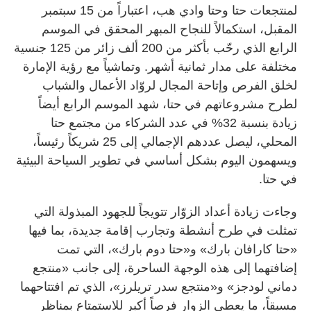
لمنتجعات حتا وحتا وادي هب، اعتباراً من 15 سبتمبر
المقبل، استكمالاً للنجاح المبهر المحقق في الموسم
الرابع الذي رحّب بأكثر من 200 ألف زائر من 125 جنسية
مختلفة على مدار ثمانية أشهر. وتماشياً مع رؤية الإمارة
لخلق الفرص وإتاحة المجال لروّاد الأعمال والشباب
لطرح مشروعاتهم في حتا، شهد الموسم الرابع أيضاً
زيادة بنسبة 32% في عدد الشركاء من مجتمع حتا
المحلي، ليصل عددهم الإجمالي إلى 25 شريكاً رئيساً،
ويسهمون اليوم بشكل أساسي في تطوير السياحة البيئية
في حتا.
وجاءت زيادة أعداد الزوّار تتويجاً للجهود المبذولة التي
تمثلت في طرح أنشطة وتجارب إقامة جديدة، بما فيها
«حتا كارافان بارك» و«حتا دوم بارك»، التي تمت
إضافتهما إلى هذه الوجهة الساحرة، إلى جانب «منتجع
دماني لودجز» و«منتجع سدر تريلرز»، الذي تم افتتاحهما
مسبقاً، ما يعطي الزوار فرصاً أكبر للاستمتاع بمناظر