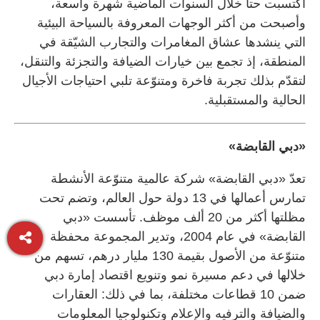
اكتسبت حتا خلال السنوات الماضية شهرة واسعة،
وأصبحت من أكثر الوجهات المعروفة بالسياحة البيئية
التي ينشدها عشاق المغامرات والتجارب الشيّقة في
المنطقة، إذ تجمع بين خيارات الضيافة والتجزئة والتنقل،
لتقدّم بذلك تجربة فاخرة ومتنوّعة تلبي احتياجات الأجيال
الحالية والمستقبلية.
«دبي القابضة»
تعدّ «دبي القابضة» شركة عالمية متنوّعة الأنشطة
تمارس أعمالها في 13 دولة حول العالم، وتضم تحت
مظلتها أكثر من 20 ألف موظف. تأسست «دبي
القابضة» في عام 2004، وتدير المجموعة محفظة
متنوّعة من الأصول بقيمة 130 مليار درهم، تسهم من
خلالها في دعم مسيرة نمو وتنويع اقتصاد إمارة دبي
ضمن 10 قطاعات مختلفة، بما في ذلك: العقارات
والضيافة والترفيه والإعلام وتكنولوجيا المعلومات