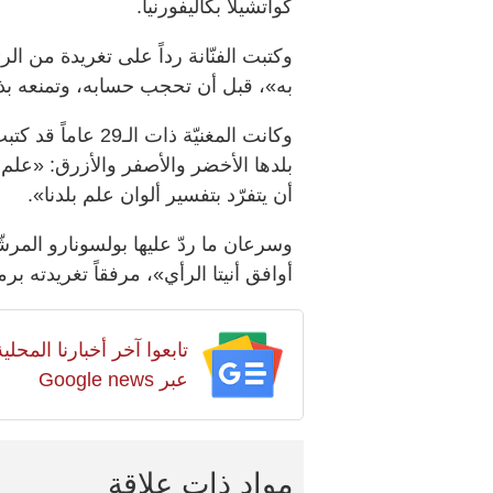
كواتشيلا بكاليفورنيا.
وكتبت الفنّانة رداً على تغريدة من ا
به»، قبل أن تحجب حسابه، وتمنعه بذلك 
وكانت المغنيّة ذا
بلدها الأخضر والأصفر والأزرق: «علم ال
أن يتفرّد بتفسير ألوان علم بلدنا».
وسرعان ما ردّ عليها بولسونارو المرشّح
أوافق أنيتا الرأي»، مرفقاً تغريدته برم
تابعوا آخر أخبارنا المح
عبر Google news
مواد ذات علاقة