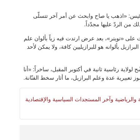
لرئيس: «اذهب يا صاح وابحث عن أمر آخر تتسلّى
من الردّ عليها مجدّداً.
ت الـ29 عاماً قد كتبت على «تويتر»، بعد عرض ارتدت فيه زياً بألوان علم
برازيل بألوانه هو للبرازيليين كافة، ولا يمكن لأحد
 لولاية رئاسية ثانية في أكتوبر المقبل، ساخراً: «أنا
وز تعبيرية عدة وعلم البرازيل، ما أثار سخط الفنّانة.
لية والرياضية وآخر المستجدات السياسية والإقتصادية