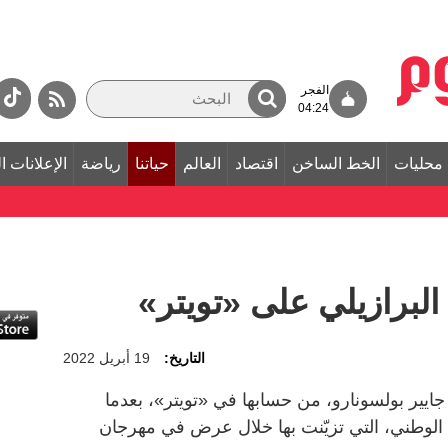
الفجر
04:24
محليات
الخط الساخن
اقتصاد
العالم
حياتنا
رياضة
الإعلانات ا
لبرازيلي على «تويتر»
التاريخ:
19 أبريل 2022
س جايير بولسونارو، من حسابها في «تويتر»، بعدما
 الوطني، التي تزيّنت بها خلال عرض في مهرجان