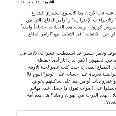
التاريخ:
11 أكتوبر 2021
 فنية في الأردن هذا الأسبوع استفزاز الشارع
والإجراءات الإحترازية" و"أوامر الدفاع" التي من
فيروس كورونا"، ولقيت هذه الحفلات احتجاجاً واسعاً
 عن "الانتقائية" في التعامل مع "أوامر الدفاع"
سوف وتامر حسني قد استقطبت عشرات الآلاف في
ين الجمهور. الأمر الذي أثار أيضاً حفيظة
ي القطاع الصحي، حيث كتب عضو لجنة الأوبئة
رابشة تغريدة على حسابه على "تويتر" اليوم قال
ني أو عمرو دياب أو من هم على شاكلتهم بخوض
 لحصلوا على أصوات تفوق ما حصل عليه مهاتير
لا.. ألهذه الدرجة من الهوان وصلنا؟ هل هذه أمة
تعان".