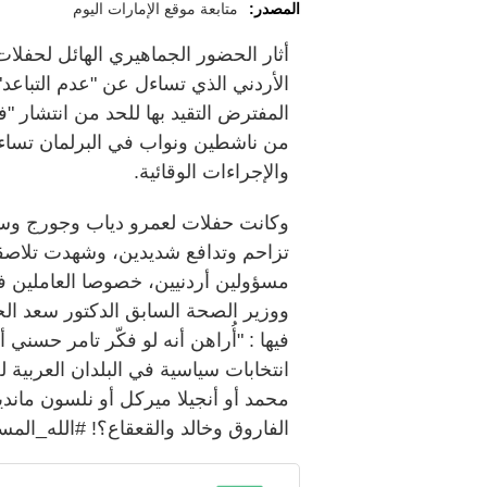
المصدر:
متابعة موقع الإمارات اليوم
أثار الحضور الجماهيري الهائل لحفلات
الأردني الذي تساءل عن "عدم التباعد" 
المفترض التقيد بها للحد من انتشار "
من ناشطين ونواب في البرلمان تساءلوا
والإجراءات الوقائية.
وكانت حفلات لعمرو دياب وجورج و
تزاحم وتدافع شديدين، وشهدت تلاصقا ب
مسؤولين أردنيين، خصوصا العاملين ف
ووزير الصحة السابق الدكتور سعد الخ
فيها : "أُراهن أنه لو فكّر تامر حس
انتخابات سياسية في البلدان العربية
محمد أو أنجيلا ميركل أو نلسون ماندي
الفاروق وخالد والقعقاع؟! #الله_المس